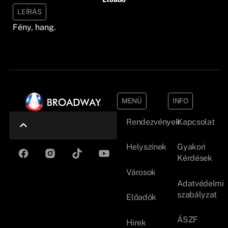
LEÍRÁS
Fény, hang.
MENÜ
INFO
Rendezvények
Kapcsolat
Helyszínek
Gyakori
Kérdések
Városok
Adatvédelmi
szabályzat
Előadók
ÁSZF
Hírek