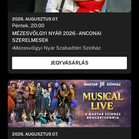
2026. AUGUSZTUS 07.
Péntek, 20:00
Szűrők törlése
MÉZESVÖLGYI NYÁR 2026 - ANCONAI
SZERELMESEK
SZŰRÉS
Mézesvölgyi Nyár Szabadtéri Színház
JEGYVÁSÁRLÁS
2026. AUGUSZTUS 07.