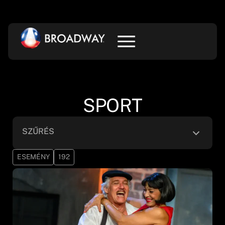
SPORT
SZŰRÉS
ESEMÉNY
192
Sport
×
Alkategória
Helyszín