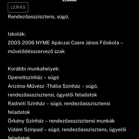
LEÍRÁS
Rendezőasszisztens, súgó.
Iskolák:
2003-2006 NYME Apáczai Csere János Főiskola –
művelődésszervező szak
Korábbi munkahelyek:
Operettszínház – súgó
Arizóna-Művész -Thália Színház – súgó,
rendezőasszisztensi, ügyelői feladatok
Radnóti Színház – súgó, rendezőasszisztensi
feladatok
Örkény Színház – rendezőasszisztensi munkák
Vidám Színpad – súgó, rendezőasszisztens, ügyelői
feladatok