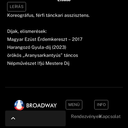
LEÍRÁS
Koreográfus, férfi tánckari asszisztens.
Díjak, elismerések:
Magyar Ezüst Érdemkereszt – 2017
Harangozó Gyula-díj (2023)
örökös „Aranysarkantyús” táncos
Népművészet Ifjú Mestere Díj
MENÜ
INFO
Rendezvények
Kapcsolat