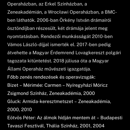
Operaházban, az Erkel Színházban, a
Zeneakadémián, a Wrocławi Operaházban, a BMC-
ben láthatók. 2006-ban Örkény István drámaírói
ösztöndíjban részesült, két drámája jelent meg
nyomtatásban. Rendezői munkásságát 2010-ben
Vámos László-díjjal ismerték el. 2017-ben pedig
átvehette a Magyar Érdemrend Lovagkereszt polgári
tagozata kitüntetést. 2018 júliusa óta a Magyar
Állami Operaház művészeti igazgatója.
Főbb zenés rendezések és operavizsgák:
Bizet – Mérimée: Carmen – Nyíregyházi Móricz
Zsigmond Színház, Zeneakadémia, 2000
Gluck: Armida-keresztmetszet – Zeneakadémia,
2000, 2010
Eötvös Péter: Az álmok hídján mentem át – Budapesti
Tavaszi Fesztivál, Thália Színház, 2001, 2004