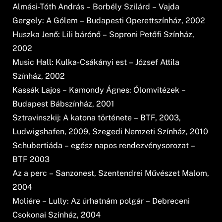
Almási-Tóth András – Borbély Szilárd – Vajda
Gergely: A Gólem – Budapesti Operettszínház, 2002
Huszka Jenő: Lili bárónő – Soproni Petőfi Színház,
2002
Music Hall: Kulka-Csákányi est – József Attila
Színház, 2002
Kassák Lajos – Kamondy Ágnes: Ólomvitézek –
Budapest Bábszínház, 2001
Sztravinszkij: A katona története – BTF, 2003,
Ludwigshafen, 2009, Szegedi Nemzeti Színház, 2010
Schubertiáda – egész napos rendezvénysorozat –
BTF 2003
Az a perc – Sanzonest, Szentendrei Művészet Malom,
2004
Moliére – Lully: Az úrhatnám polgár – Debreceni
Csokonai Színház, 2004