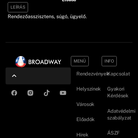
LEÍRÁS
Rendezőasszisztens, súgó, ügyelő.
MENÜ
INFO
Rendezvények
Kapcsolat
Helyszínek
Gyakori
Kérdések
Városok
Adatvédelmi
szabályzat
Előadók
ÁSZF
Hírek