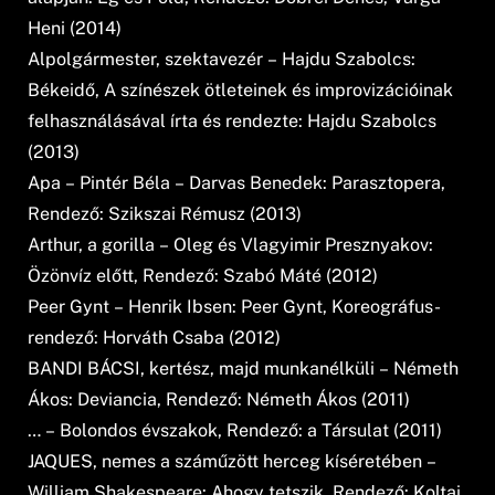
Heni (2014)
Alpolgármester, szektavezér – Hajdu Szabolcs:
Békeidő, A színészek ötleteinek és improvizációinak
felhasználásával írta és rendezte: Hajdu Szabolcs
(2013)
Apa – Pintér Béla – Darvas Benedek: Parasztopera,
Rendező: Szikszai Rémusz (2013)
Arthur, a gorilla – Oleg és Vlagyimir Presznyakov:
Özönvíz előtt, Rendező: Szabó Máté (2012)
Peer Gynt – Henrik Ibsen: Peer Gynt, Koreográfus-
rendező: Horváth Csaba (2012)
BANDI BÁCSI, kertész, majd munkanélküli – Németh
Ákos: Deviancia, Rendező: Németh Ákos (2011)
… – Bolondos évszakok, Rendező: a Társulat (2011)
JAQUES, nemes a száműzött herceg kíséretében –
William Shakespeare: Ahogy tetszik, Rendező: Koltai