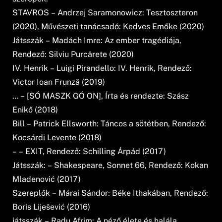
STAVROS – Andrzej Saramonowicz: Tesztoszteron
(2020), Művészeti tanácsadó: Kedves Emőke (2020)
Játsszák – Madách Imre: Az ember tragédiája,
Rendező: Silviu Purcărete (2020)
IV. Henrik – Luigi Pirandello: IV. Henrik, Rendező:
Victor Ioan Frunză (2019)
… – [SÓ MASZK GÓ ON], Írta és rendezte: Szász
Enikő (2018)
Bill – Patrick Ellsworth: Táncos a sötétben, Rendező:
Kocsárdi Levente (2018)
– – EXIT, Rendező: Schilling Árpád (2017)
Játsszák: – Shakespeare, Sonnet 66, Rendező: Kokan
Mladenović (2017)
Szereplők – Márai Sándor: Béke Ithakában, Rendező:
Boris Liješević (2016)
játsszák – Radu Afrim: A néző élete és halála