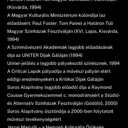
(Kisvárda, 1994)
A Magyar Kulturális Minisztérium különdíja (az
előadásért: Paul Foster: Tom Paine) a Határon Túli
Magyar Színházak Fesztiválján (XVI. Lajos, Kisvárda,
1994)
A Színművészeti Akadémiák legjobb előadásának
díja az UNITER Díjak Gáláján (1994)
Uniter-jelölés a legjobb pályakezdő színésznek, 1994
A Criticai Lapok pályadíja a művészi pályán elért
eddigi eredményekért a Kritikai Díjak Gáláján
Soros Alapítvány legjobb előadói díja a Raymond
Cousse Gyermekszemmel c. monodrámáért a Stúdió-
és Alternatív Színházak Fesztiválján (Gödöllő, 2000)
Soros Alapítvány ösztöndíja a 2000-ben folytatott
művészi tevékenységéért
Jászai Mari-díj – a Nemzeti Kulturális Örökség