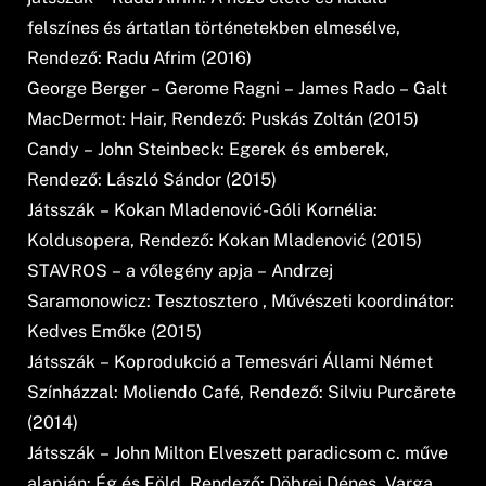
felszínes és ártatlan történetekben elmesélve,
Rendező: Radu Afrim (2016)
George Berger – Gerome Ragni – James Rado – Galt
MacDermot: Hair, Rendező: Puskás Zoltán (2015)
Candy – John Steinbeck: Egerek és emberek,
Rendező: László Sándor (2015)
Játsszák – Kokan Mladenović-Góli Kornélia:
Koldusopera, Rendező: Kokan Mladenović (2015)
STAVROS – a vőlegény apja – Andrzej
Saramonowicz: Tesztosztero , Művészeti koordinátor:
Kedves Emőke (2015)
Játsszák – Koprodukció a Temesvári Állami Német
Színházzal: Moliendo Café, Rendező: Silviu Purcărete
(2014)
Játsszák – John Milton Elveszett paradicsom c. műve
alapján: Ég és Föld, Rendező: Döbrei Dénes, Varga