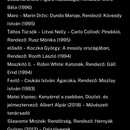
Béla (1996)
Maro – Marin Držic: Dundo Maroje, Rendező: Kövesdy
István (1995)
Táltos Tücsök – Litvai Nelly – Carlo Collodi: Pinokkió,
Rendező: Rusz Mónika (1995)
előadó – Koczka György: A mosoly országában,
Rendező: Rooth László (1994)
Moszkító ll. – Robin White: Katonák, Rendező: Gáll
Ernő (1994)
Festő – Csukás István: Ágacska, Rendező: Miszlay
István (1993)
Matei Vișniec: Kenyérrel a zsebben, Díszlet- és
jelmeztervező: Albert Alpár (2018) – Művészeti
tanácsadó
Sławomir Mrożek: Rendőrség, Rendező: Hernyák
György (2012) – Dalszövegek