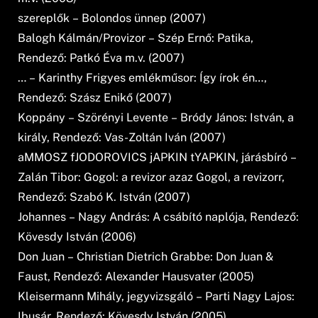
szereplők – Bolondos ünnep (2007)
Balogh Kálmán/Provizor – Szép Ernő: Patika,
Rendező: Patkó Éva m.v. (2007)
… – Karinthy Frigyes emlékműsor: Így írok én…,
Rendező: Szász Enikő (2007)
Koppány – Szörényi Levente – Bródy János: István, a
király, Rendező: Vas-Zoltán Iván (2007)
aMMOSZ fJODOROVICS jAPKIN tYAPKIN, járásbíró –
Zalán Tibor: Gogol: a revizor azaz Gogol, a revizorr,
Rendező: Szabó K. István (2007)
Johannes – Nagy András: A csábító naplója, Rendező:
Kövesdy István (2006)
Don Juan – Christian Dietrich Grabbe: Don Juan &
Faust, Rendező: Alexander Hausvater (2005)
Kleisermann Mihály, jegyvizsgáló – Parti Nagy Lajos:
Ibusár, Rendező: Kövesdy István (2005)