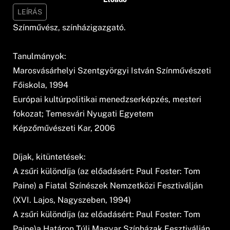
LEÍRÁS
Színművész, színházigazgató.
Tanulmányok:
Marosvásárhelyi Szentgyörgyi István Színművészeti
Főiskola, 1994
Európai kultúrpolitikai menedzserképzés, mesteri
fokozat; Temesvári Nyugati Egyetem
Képzőművészeti Kar, 2006
Díjak, kitüntetések:
A zsűri különdíja (az előadásért: Paul Foster: Tom
Paine) a Fiatal Színészek Nemzetközi Fesztiválján
(XVI. Lajos, Nagyszeben, 1994)
A zsűri különdíja (az előadásért: Paul Foster: Tom
Paine)a Határon Túli Magyar Színházak Fesztiválján