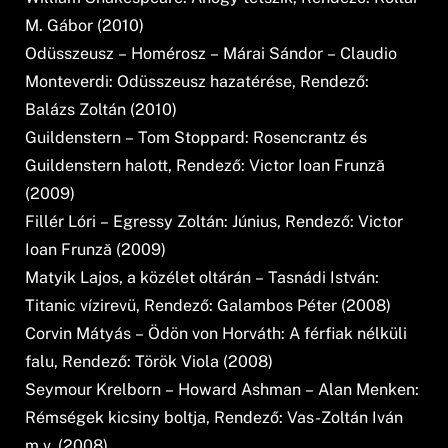
M. Gábor (2010)
Odüsszeusz – Homérosz – Márai Sándor – Claudio
Monteverdi: Odüsszeusz hazatérése, Rendező:
Balázs Zoltán (2010)
Guildenstern – Tom Stoppard: Rosencrantz és
Guildenstern halott, Rendező: Victor Ioan Frunză
(2009)
Fillér Lóri – Egressy Zoltán: Június, Rendező: Victor
Ioan Frunză (2009)
Matyik Lajos, a közélet oltárán – Tasnádi István:
Titanic vízirevü, Rendező: Galambos Péter (2008)
Corvin Mátyás – Ödön von Horváth: A férfiak nélküli
falu, Rendező: Török Viola (2008)
Seymour Krelborn – Howard Ashman – Alan Menken:
Rémségek kicsiny boltja, Rendező: Vas-Zoltán Iván
m.v. (2008)