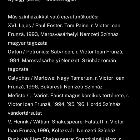
Más színházakkal való együttműködés:
XVI. Lajos / Paul Foster: Tom Paine, r. Victor Ioan
Frunză, 1993, Marosvásárhelyi Nemzeti Színház
magyar tagozata
Gyton / Petronius: Satyricon, r. Victor Ioan Frunză,
1994, Marosvásárhelyi Nemzeti Színház román
tagozata
Calyphas / Marlowe: Nagy Tamerlan, r. Victor Ioan
Frunză, 1996, Bukaresti Nemzeti Színház
Mefisto / J. Variot: Faust mágus komikus története, r.
Victor Ioan Frunză, 1994, ’95, ’96, Hordó Színház
vándortársulat
V. Henrik / William Shakespeare: Falstaff, r. Victor
Ioan Frunză, 1996, Kolozsvári Nemzeti Színház
Puck / William Shakespeare: Szentivánéji álom, r.