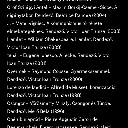
Gróf Szilágyi Antal – Maxim Gorkij-Csemer-Sicoe: A
cigánytábor, Rendező: Beatrice Rancea (2004)
… – Matei Vişniec: A kommunizmus története
elmebetegeknek, Rendező: Victor Ioan Frunză (2003)
Hamlet – William Shakespeare: Hamlet, Rendező:
Victor Ioan Frunză (2003)
tanár – Eugéne Ionesco: A lecke, Rendező: Victor
Ioan Frunză (2001)
Gyermek – Raymond Cousse: Gyermekszemmel,
Rendező: Victor Ioan Frunză (2000)
Lorenzo de Medici – Alfred de Musset: Lorenzaccio,
Rendező: Victor Ioan Frunză (1998)
Csongor – Vörösmarty Mihály: Csongor és Tünde,
Rendező: Merő Béla (1996)
Chérubin apród – Pierre Augustin Caron de
Beaumarchais: Figaro házassága, Rendező: Merő