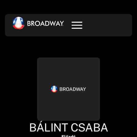
BÁLINT CSABA
Előadó