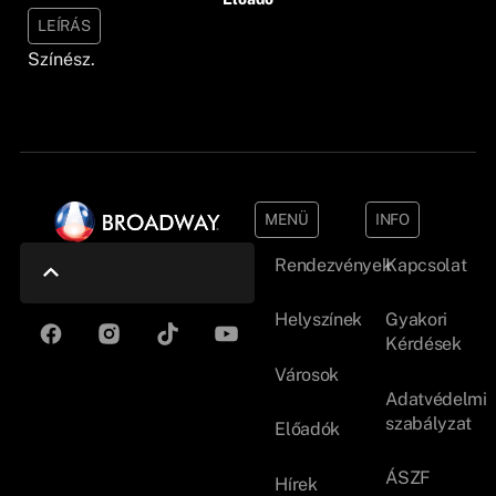
LEÍRÁS
Színész.
MENÜ
INFO
Rendezvények
Kapcsolat
Helyszínek
Gyakori
Kérdések
Városok
Adatvédelmi
szabályzat
Előadók
ÁSZF
Hírek