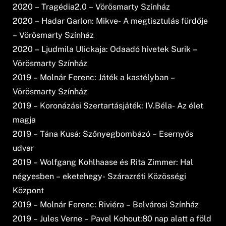
2020 – Tragédia2.0 – Vörösmarty Színház
2020 – Hadar Garlon: Mikve- A megtisztulás fürdője
– Vörösmarty Színház
2020 – Ljudmila Ulickaja: Odaadó hívetek Surik –
Vörösmarty Színház
2019 – Molnár Ferenc: Játék a kastélyban –
Vörösmarty Színház
2019 – Koronázási Szertartásjáték: IV.Béla- Az élet
magja
2019 – Tána Kusá: Szőnyegbombázó – Esernyős
udvar
2019 – Wolfgang Kohlhaase és Rita Zimmer: Hal
négyesben – eketehegy- Szárazréti Közösségi
Központ
2019 – Molnár Ferenc: Riviéra – Belvárosi Színház
2019 – Jules Verne – Pavel Kohout:80 nap alatt a föld