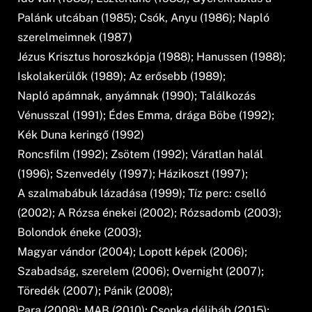
Palánk utcában (1985); Csók, Anyu (1986); Napló
szerelmeimnek (1987)
Jézus Krisztus horoszkópja (1988); Hanussen (1988);
Iskolakerülők (1989); Az erősebb (1989);
Napló apámnak, anyámnak (1990); Találkozás
Vénusszal (1991); Édes Emma, drága Böbe (1992);
Kék Duna keringő (1992)
Roncsfilm (1992); Zsötem (1992); Váratlan halál
(1996); Szenvedély (1997); Házikoszt (1997);
A szalmabábuk lázadása (1999); Tíz perc: cselló
(2002); A Rózsa énekei (2002); Rózsadomb (2003);
Bolondok éneke (2003);
Magyar vándor (2004); Lopott képek (2006);
Szabadság, szerelem (2006); Overnight (2007);
Töredék (2007); Pánik (2008);
Para (2008); MAB (2010); Csonka délibáb (2015);