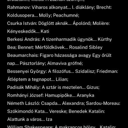
Rahmanov: Viharos alkonyat… I. diáklány; Brecht:
Koldusopera… Molly; Peachumné;
Csurka István: Döglött aknák… Ápolónő; Molière:
Kényeskedők… Kati
Berkesi András: A tizenharmadik ügynök… Kürthy
Bea; Bennet: Mérföldkövek… Rosalind Sibley
Beaumarchais: Figaro házassága avagy Egy őrült
nap… Pásztorlány; Almaviva grófné;
Bessenyei György: A filozófus… Szidalisz; Friedman:
Átléptem a tegnapot… Lilian;
Padisák Mihály: A sztár is meztelen… Gizus;
Romhányi József: Hamupipőke… Aranyka
Németh László: Csapda… Alexandra; Sardou-Moreau:
Szókimondó Kata… Vereske; Benedek Katalin:
Alattunk a város… Iza
William Shakespeare: A makrancos hölgy… Katalin;