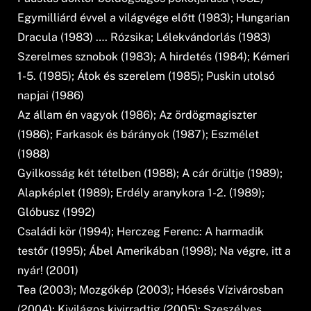
Egymilliárd évvel a világvége előtt (1983); Hungarian
Dracula (1983) …. Rózsika; Lélekvándorlás (1983)
Szerelmes sznobok (1983); A hirdetés (1984); Kémeri
1-5. (1985); Átok és szerelem (1985); Puskin utolsó
napjai (1986)
Az állam én vagyok (1986); Az ördögmagiszter
(1986); Farkasok és bárányok (1987); Eszmélet
(1988)
Gyilkosság két tételben (1988); A cár őrültje (1989);
Alapképlet (1989); Erdély aranykora 1-2. (1989);
Glóbusz (1992)
Családi kör (1994); Herczeg Ferenc: A harmadik
testőr (1995); Ábel Amerikában (1998); Na végre, itt a
nyár! (2001)
Tea (2003); Mozgókép (2003); Hóesés Vízivárosban
(2004); Kivilágos kivirradtig (2005); Szeszélyes