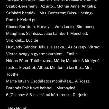
Szabó-Bereményi: Az ajtó… Molnár Anna; Angelis:
Színházi bestiák… Mrs. Betterton; Búss-Hársing-
Rudolf: Keleti pu…
Chase: Barátom, Harvey!… Veta Louise Simmons;
Maugham: Színház… Julia Lambert; Menchell:
Sírpiknik… Lucille
Hunyady Sándor: Júliusi éjszaka… Az özvegy; Vitrac:
Victor, avagy a gyermekuralom… Emilia;
Nádas Péter: Találkozás… Mária; Maraini: A királynő
teste… Erzsébet; Albee: Mindent a kertbe… Mrs.
Toothe;
Márta István: Csodálatos mobilvilág… A Rossz;
Barabás Pál: Kávé habbal… Murányiné;
6 (Csehov: A 6-os számú kórterem)… Darjuska
Játékfilmek: