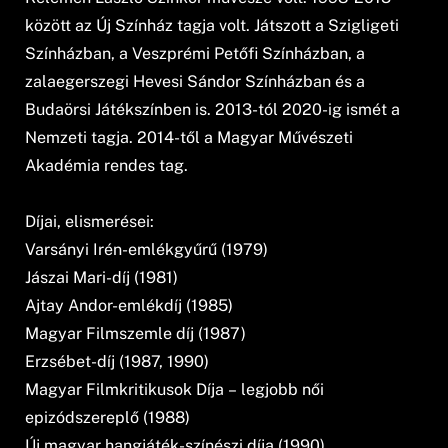
között az Új Színház tagja volt. Játszott a Szigligeti
Színházban, a Veszprémi Petőfi Színházban, a
zalaegerszegi Hevesi Sándor Színházban és a
Budaörsi Játékszínben is. 2013-tól 2020-ig ismét a
Nemzeti tagja. 2014-től a Magyar Művészeti
Akadémia rendes tag.
Díjai, elismerései:
Varsányi Irén-emlékgyűrű (1979)
Jászai Mari-díj (1981)
Ajtay Andor-emlékdíj (1985)
Magyar Filmszemle díj (1987)
Erzsébet-díj (1987, 1990)
Magyar Filmkritikusok Díja – legjobb női
epizódszereplő (1988)
Új magyar hangjáték-színészi díja (1990)