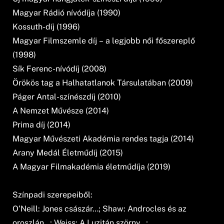
Magyar Rádió nívódíja (1990)
Kossuth-díj (1996)
Magyar Filmszemle díj – a legjobb női főszereplő
(1998)
Sík Ferenc-nívódíj (2008)
Örökös tag a Halhatatlanok Társulatában (2009)
Páger Antal-színészdíj (2010)
A Nemzet Művésze (2014)
Prima díj (2014)
Magyar Művészeti Akadémia rendes tagja (2014)
Arany Medál Életműdíj (2015)
A Magyar Filmakadémia életműdíja (2019)
Színpadi szerepeiből:
O’Neill: Jones császár…; Shaw: Androcles és az
oroszlán…; Weiss: A Luzitán szörny…;