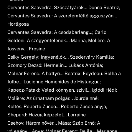
Cervantes Saavedra: Szószátyárok… Donna Beatriz;
Cervantes Saavedra: A szerelemféltő aggaszyán…
Hortigosa
Cervantes Saavedra: A csodabarlang…; Carlo
Goldoni: A szégyentelenek… Marina; Molière: A
fösvény… Frosine
Csiky Gergely: Ingyenélők… Szederváry Kamilla;
Szomory Dezső: Hermelin… Lukács Antónia;
Molnár Ferenc: A hattyú… Beatrix; Feydeau: Bolha a
fülbe… Lucienne Homenides de Histangua;
Kapecz-Pataki: Veled könnyen, szivi!… Iglódi Hédi;
Molière: Az úrhatnám polgár… Jourdainné;
Koltés: Roberto Zucco… Roberto Zucco anyja;
Shepard: Hazug képzelet… Lorraine
Csehov: Három nővér… Mása; Szép Ernő: A
vőlegény… Anya; Molnár Ferenc: Delila… Marianne