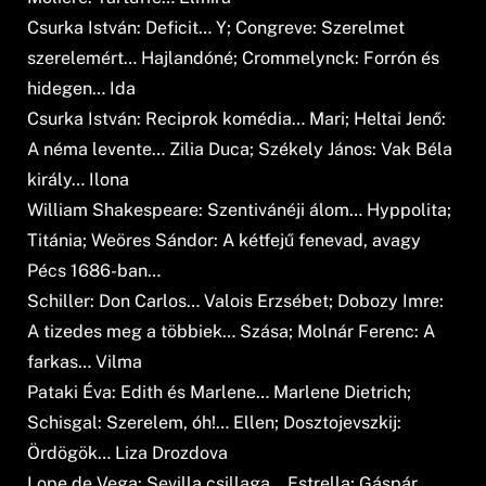
Csurka István: Deficit… Y; Congreve: Szerelmet
szerelemért… Hajlandóné; Crommelynck: Forrón és
hidegen… Ida
Csurka István: Reciprok komédia… Mari; Heltai Jenő:
A néma levente… Zilia Duca; Székely János: Vak Béla
király… Ilona
William Shakespeare: Szentivánéji álom… Hyppolita;
Titánia; Weöres Sándor: A kétfejű fenevad, avagy
Pécs 1686-ban…
Schiller: Don Carlos… Valois Erzsébet; Dobozy Imre:
A tizedes meg a többiek… Szása; Molnár Ferenc: A
farkas… Vilma
Pataki Éva: Edith és Marlene… Marlene Dietrich;
Schisgal: Szerelem, óh!… Ellen; Dosztojevszkij:
Ördögök… Liza Drozdova
Lope de Vega: Sevilla csillaga… Estrella; Gáspár