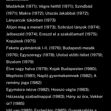
Madárkák (1971); Végre hétfő! (1971); Szindbád
(1971); Makra (1972); Utazás Jakabbal (1972);
Lányarcok tükörben (1973)
Álljon meg a menet! (1973); Szikrázó lányok (1974);
Jelbeszéd (1974); Ereszd el a szakállamat! (1975);
Kopjások (1975)
Fekete gyémántok I-II. (1976); Budapesti mesék
(1976); Egyszeregy (1978); Utolsó előtti ítélet (1979);
Bizalom (1979)
Élve vagy halva (1979); Kojak Budapesten (1980);
Mephisto (1981); Napló gyermekeimnek (1982); A
remény joga (1982)
Egymásra nézve (1982); Hosszú vágta (1983);
Házasság szabadnappal (1983); Hány az óra, Vekker
úr? (1985)
Idő van (1985); Eszterlánc (1985); Gyerekrablás a