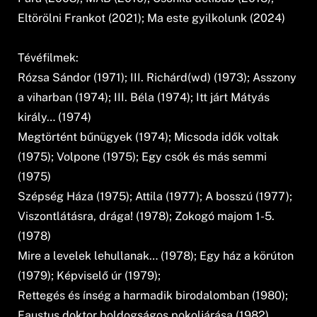
Eltörölni Frankot (2021); Ma este gyilkolunk (2024)
Tévéfilmek:
Rózsa Sándor (1971); III. Richárd(wd) (1973); Asszony
a viharban (1974); III. Béla (1974); Itt járt Mátyás
király… (1974)
Megtörtént bűnügyek (1974); Micsoda idők voltak
(1975); Volpone (1975); Egy csók és más semmi
(1975)
Szépség Háza (1975); Attila (1977); A bosszú (1977);
Viszontlátásra, drága! (1978); Zokogó majom 1-5.
(1978)
Mire a levelek lehullanak… (1978); Egy ház a körúton
(1979); Képviselő úr (1979);
Rettegés és ínség a harmadik birodalomban (1980);
Faustus doktor boldogságos pokoljárása (1982)