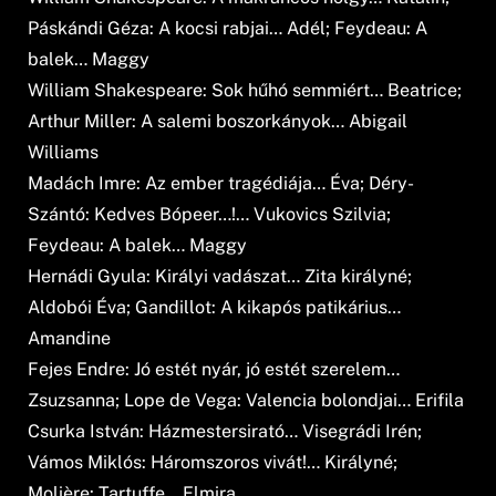
Páskándi Géza: A kocsi rabjai… Adél; Feydeau: A
balek… Maggy
William Shakespeare: Sok hűhó semmiért… Beatrice;
Arthur Miller: A salemi boszorkányok… Abigail
Williams
Madách Imre: Az ember tragédiája… Éva; Déry-
Szántó: Kedves Bópeer…!… Vukovics Szilvia;
Feydeau: A balek… Maggy
Hernádi Gyula: Királyi vadászat… Zita királyné;
Aldobói Éva; Gandillot: A kikapós patikárius…
Amandine
Fejes Endre: Jó estét nyár, jó estét szerelem…
Zsuzsanna; Lope de Vega: Valencia bolondjai… Erifila
Csurka István: Házmestersirató… Visegrádi Irén;
Vámos Miklós: Háromszoros vivát!… Királyné;
Molière: Tartuffe… Elmira