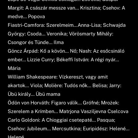
Margit: A császár messze van… Krisztina; Csehov: A
medve… Popova
Fiastri-Camfora: Szerelmeim…Anna-Lisa; Schwajda
György: Csoda… Veronika; Vörösmarty Mihály:
Csongor és Tünde… Ilma
Göncz Árpád: Kő a kövön… Nő; Nash: Az esőcsináló
ember… Lizzie Curry; Békeffi István: A régi nyár…
Mária
William Shakespeare: Vízkereszt, vagy amit
akartok… Viola; Molière: Tudós nők… Belisa; Jarry:
Übü király… Übü mama
Ödön von Horváth: Figaro válik… Grófné; Mrożek:
Szerelem a Krímben… Matrjona Vasziljevna Cselcova
Carlo Goldoni: A Chioggiai csetepaté… Pasqua;
Csehov: Jubileum… Mercsutkina; Euripidész: Helené…
Helené