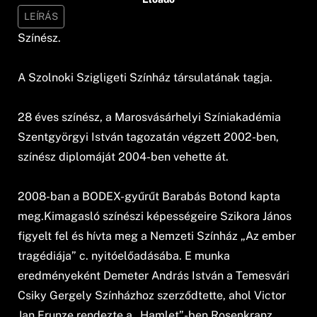
LEÍRÁS
Színész.
A Szolnoki Szigligeti Színház társulatának tagja.
28 éves színész, a Marosvásárhelyi Színiakadémia
Szentgyörgyi István tagozatán végzett 2002-ben,
színész diplomáját 2004-ben vehette át.
2008-ban a BODEX-gyűrűt Barabás Botond kapta
meg.Kimagasló színészi képességeire Szikora János
figyelt fel és hívta meg a Nemzeti Színház „Az ember
tragédiája” c. nyitóelőadásába. E munka
eredményeként Demeter András István a Temesvári
Csiky Gergely Színházhoz szerződtette, ahol Victor
Jan Frunze rendezte a „Hamlet”-ben Rosenkranz