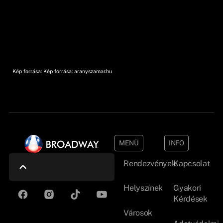
Kép forrása: Kép forrása: aranyszamar.hu
MENÜ
INFO
Rendezvények
Kapcsolat
Helyszínek
Gyakori
Kérdések
Városok