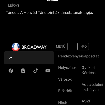
LEÍRÁS
Táncos. A Honvéd Táncszínház társulatának tagja.
MENÜ
INFO
Rendezvények
Kapcsolat
Helyszínek
Gyakori
Kérdések
Városok
Adatvédelmi
szabályzat
Előadók
ÁSZF
Hírek