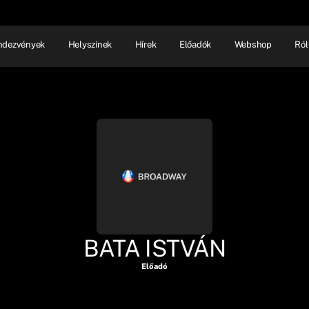
ndezvények
Helyszínek
Hírek
Előadók
Webshop
Ról
NHÁZ
ELŐADÓI EST
SHOW
BATA ISTVÁN
Előadó