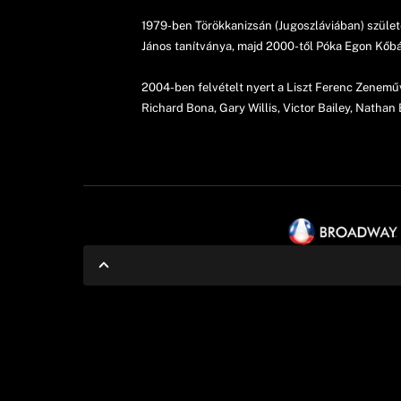
1979-ben Törökkanizsán (Jugoszláviában) szület
János tanítványa, majd 2000-től Póka Egon Kőbá
2004-ben felvételt nyert a Liszt Ferenc Zeneműv
Richard Bona, Gary Willis, Victor Bailey, Natha