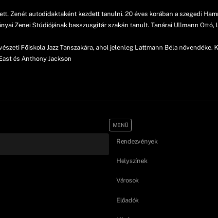
ett. Zenét autodidaktaként kezdett tanulni. 20 éves korában a szegedi Ha
nyai Zenei Stúdiójának basszusgitár szakán tanult. Tanárai Ullmann Ottó, 
észeti Főiskola Jazz Tanszakára, ahol jelenleg Lattmann Béla növendéke. K
n East és Anthony Jackson
MENÜ
Rendezvények
Helyszínek
Városok
Előadók