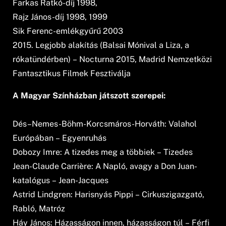
Farkas Ratkó-dí­j 1998,
Rajz János-dí­j 1998, 1999
Sik Ferenc-emlékgyűrű 2003
2015. Legjobb alakítás (Balsai Mónival a Liza, a
rókatündérben) – Nocturna 2015, Madrid Nemzetközi
Fantasztikus Filmek Fesztiválja
A Magyar Színházban játszott szerepei:
Dés–Nemes-Böhm-Korcsmáros-Horváth: Valahol
Európában – Egyenruhás
Dobozy Imre: A tizedes meg a többiek – Tizedes
Jean-Claude Carrière: A Napló, avagy a Don Juan-
katalógus – Jean-Jacques
Astrid Lindgren: Harisnyás Pippi – Cirkuszigazgató,
Rabló, Matróz
Háy János: Házasságon innen, házasságon túl – Férfi