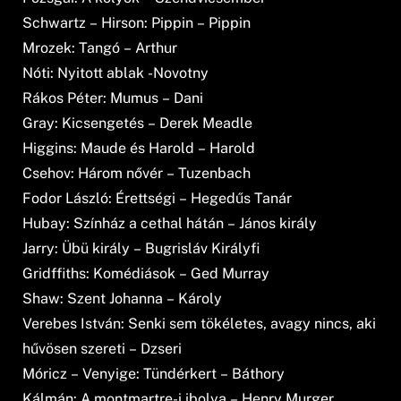
Schwartz – Hirson: Pippin – Pippin
Mrozek: Tangó – Arthur
Nóti: Nyitott ablak -Novotny
Rákos Péter: Mumus – Dani
Gray: Kicsengetés – Derek Meadle
Higgins: Maude és Harold – Harold
Csehov: Három nővér – Tuzenbach
Fodor László: Érettségi – Hegedűs Tanár
Hubay: Színház a cethal hátán – János király
Jarry: Übü király – Bugrisláv Királyfi
Gridffiths: Komédiások – Ged Murray
Shaw: Szent Johanna – Károly
Verebes István: Senki sem tökéletes, avagy nincs, aki
hűvösen szereti – Dzseri
Móricz – Venyige: Tündérkert – Báthory
Kálmán: A montmartre-i ibolya – Henry Murger