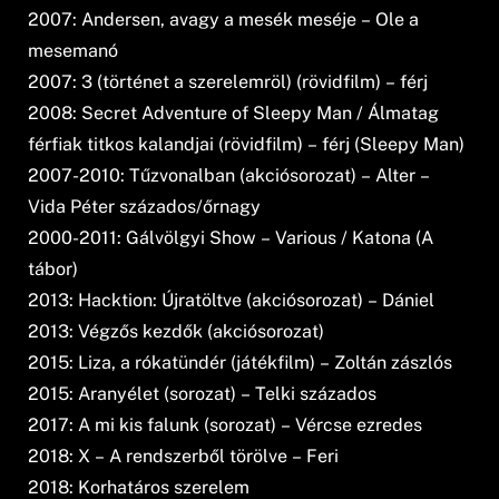
2007: Andersen, avagy a mesék meséje – Ole a
mesemanó
2007: 3 (történet a szerelemröl) (rövidfilm) – férj
2008: Secret Adventure of Sleepy Man / Álmatag
férfiak titkos kalandjai (rövidfilm) – férj (Sleepy Man)
2007-2010: Tűzvonalban (akciósorozat) – Alter –
Vida Péter százados/őrnagy
2000-2011: Gálvölgyi Show – Various / Katona (A
tábor)
2013: Hacktion: Újratöltve (akciósorozat) – Dániel
2013: Végzős kezdők (akciósorozat)
2015: Liza, a rókatündér (játékfilm) – Zoltán zászlós
2015: Aranyélet (sorozat) – Telki százados
2017: A mi kis falunk (sorozat) – Vércse ezredes
2018: X – A rendszerből törölve – Feri
2018: Korhatáros szerelem