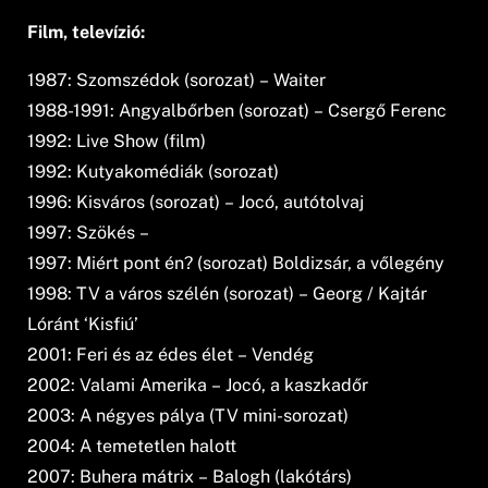
Film, televízió:
1987: Szomszédok (sorozat) – Waiter
1988-1991: Angyalbőrben (sorozat) – Csergő Ferenc
1992: Live Show (film)
1992: Kutyakomédiák (sorozat)
1996: Kisváros (sorozat) – Jocó, autótolvaj
1997: Szökés –
1997: Miért pont én? (sorozat) Boldizsár, a vőlegény
1998: TV a város szélén (sorozat) – Georg / Kajtár
Lóránt ‘Kisfiú’
2001: Feri és az édes élet – Vendég
2002: Valami Amerika – Jocó, a kaszkadőr
2003: A négyes pálya (TV mini-sorozat)
2004: A temetetlen halott
2007: Buhera mátrix – Balogh (lakótárs)