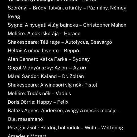
Szörényi – Bródy: István, a király – Pázmány, Némeg
lovag
Sygne: A nyugati világ bajnoka – Christopher Mahon
Moliére: A nők iskolája – Horace
Shakespeare: Téli rege – Autolycus, Csavargó
Heltai: A néma levente – Beppó
Alan Bennett: Kafka Farka – Sydney
Gogol-Vidnyánszky: Az orr – Az orr
Márai Sándor: Kaland – Dr. Zoltán
Shakespeare: A windsori víg nők- Pistol
Moliére: Tudós nők – Vadius
Doris Dörrie: Happy – Felix
Balázs Ágnes: Andersen, avagy a mesék meséje –
Ole, mesemanó
Pozsgai Zsolt: Boldog bolondok – Wolfi – Wolfgang
Amadeus Mozart