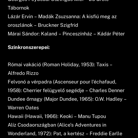
Tábornok
Lázár Ervin – Madák Zsuzsanna: A kisfiú meg az
oroszlánok – Bruckner Szigfrid
Márai Sándor: Kaland – Pinceszínház – Kádár Péter
Szinkronszerepei:
Római vakáció (Roman Holiday, 1953): Taxis –
Alfredo Rizzo
Felvonó a vérpadra (Ascenseur pour l’échafaud,
1958): Cherrier felügyelő segédje – Charles Denner
Dundee őrnagy (Major Dundee, 1965): O.W. Hadley –
Warren Oates
Hawaii (Hawaii, 1966): Keoki – Manu Tupou
Alíz Csodaországban (Alice’s Adventures in
Wonderland, 1972): Pat, a kertész – Freddie Earlle