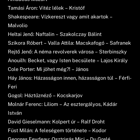
Tamási Áron: Vitéz lélek – Kristóf
Shakespeare: Ví­zkereszt vagy amit akartok –
Malvolio
Heltai Jenő: Naftalin – Szakolczay Bálint
Szikora Róbert – Valla Attila: Macskafogó – Safranek
Rejtő Jenő: A néma revolverek városa – Sterbinszky
Anouilh: Becket, vagy Isten becsülete – Lajos Király
Cole Porter: Mi jöhet még?! – János
Háy János: Házasságon innen, házasságon túl – Férfi-
Feri
Gogol: Háztűznéző – Kocskarjov
Molnár Ferenc: Liliom – Az esztergályos, Kádár
István
David Gieselmann: Kolpert úr – Ralf Droht
Füst Milán: A feleségem története – Kodor
Georges Feydeau: Osztrigás Mici – Du Grelé