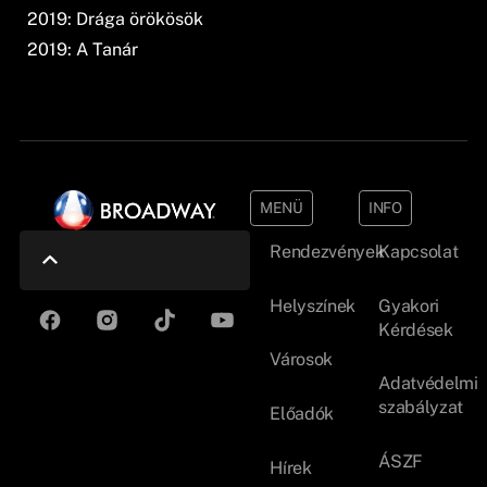
2019: Drága örökösök
2019: A Tanár
MENÜ
INFO
Rendezvények
Kapcsolat
Helyszínek
Gyakori
Kérdések
Városok
Adatvédelmi
szabályzat
Előadók
ÁSZF
Hírek