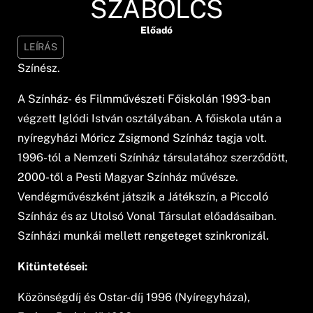
SZABOLCS
Előadó
LEÍRÁS
Színész.
A Színház- és Filmművészeti Főiskolán 1993-ban
végzett Iglódi István osztályában. A főiskola után a
nyí­regyházi Móricz Zsigmond Színház tagja volt.
1996-tól a Nemzeti Színház társulatához szerződött,
2000-től a Pesti Magyar Színház művésze.
Vendégművészként játszik a Játékszí­n, a Piccoló
Színház és az Utolsó Vonal Társulat előadásaiban.
Színházi munkái mellett rengeteget szinkronizál.
Kitüntetései:
Közönségdí­j és Ostar-dí­j 1996 (Nyí­regyháza),