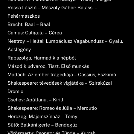
Rossa László – Mészöly Gábor: Balassi –
Fehérmaszkos
Brecht: Baal – Baal
Camus: Caligula – Cérea
Nestroy – Heltai: Lumpáciusz Vagabundusz – Gyalu,
Ácslegény
Rabszolga, Harmadik a népből
Második udvaroc, Tiszt, Első munkás
Madách: Az ember tragédiája – Cassius, Eszkimó
Shakespeare: tévedések ví­gjátéka – Szirakúzai
Dromio
Csehov: Apátlanul – Kirill
Shakespeare: Romeo és Júlia – Mercutio
Herczeg: Majomszí­nház – Tomy
Sütő: Balkáni gerle – Bendegúz
Vörösmarty: Csongor és Tünde – Kurrah