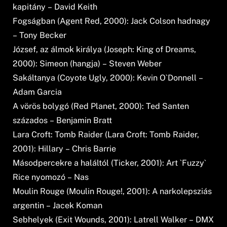
kapitány – David Keith
Fogságban (Agent Red, 2000): Jack Colson hadnagy
– Tony Becker
József, az álmok királya (Joseph: King of Dreams,
2000): Simeon (hangja) – Steven Weber
Sakáltanya (Coyote Ugly, 2000): Kevin O`Donnell –
Adam Garcia
A vörös bolygó (Red Planet, 2000): Ted Santen
százados – Benjamin Bratt
Lara Croft: Tomb Raider (Lara Croft: Tomb Raider,
2001): Hillary – Chris Barrie
Másodpercekre a haláltól (Ticker, 2001): Art `Fuzzy`
Rice nyomozó – Nas
Moulin Rouge (Moulin Rouge!, 2001): A narkolepsziás
argentin – Jacek Koman
Sebhelyek (Exit Wounds, 2001): Latrell Walker – DMX