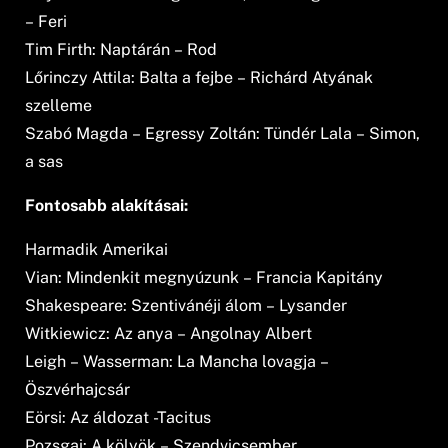
– Feri
Tim Firth: Naptárán – Rod
Lőrinczy Attila: Balta a fejbe – Richárd Atyának
szelleme
Szabó Magda – Egressy Zoltán: Tündér Lala – Simon,
a sas
Fontosabb alakí­tásai:
Harmadik Amerikai
Vian: Mindenkit megnyúzunk – Francia Kapitány
Shakespeare: Szentivánéji álom – Lysander
Witkiewicz: Az anya – Angolnay Albert
Leigh – Wasserman: La Mancha lovagja –
Öszvérhajcsár
Eörsi: Az áldozat -Tacitus
Pozsgai: A kölyök – Szendvicsember