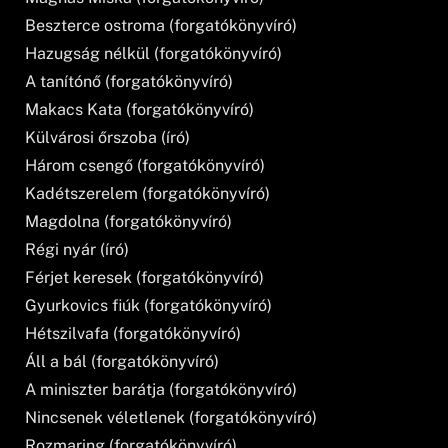
Beszterce ostroma (forgatókönyvíró)
Hazugság nélkül (forgatókönyvíró)
A tanítónő (forgatókönyvíró)
Makacs Kata (forgatókönyvíró)
Külvárosi őrszoba (író)
Három csengő (forgatókönyvíró)
Kadétszerelem (forgatókönyvíró)
Magdolna (forgatókönyvíró)
Régi nyár (író)
Férjet keresek (forgatókönyvíró)
Gyurkovics fiúk (forgatókönyvíró)
Hétszilvafa (forgatókönyvíró)
Áll a bál (forgatókönyvíró)
A miniszter barátja (forgatókönyvíró)
Nincsenek véletlenek (forgatókönyvíró)
Rozmaring (forgatókönyvíró)