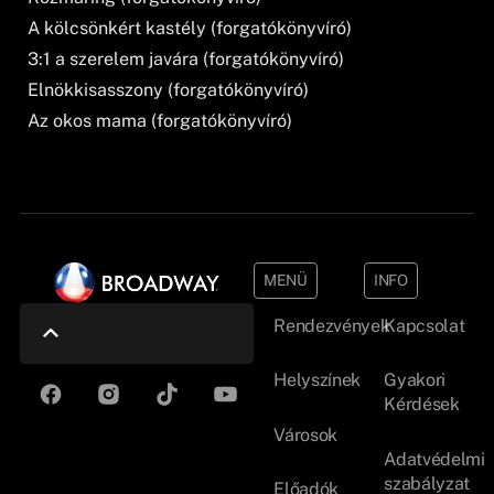
A kölcsönkért kastély (forgatókönyvíró)
3:1 a szerelem javára (forgatókönyvíró)
Elnökkisasszony (forgatókönyvíró)
Az okos mama (forgatókönyvíró)
MENÜ
INFO
Rendezvények
Kapcsolat
Helyszínek
Gyakori
Kérdések
Városok
Adatvédelmi
szabályzat
Előadók