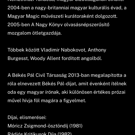
2004-ben a nagy-britanniai magyar kulturális évad, a
Magyar Magic művészeti kurátoraként dolgozott.
2005-ben A Nagy Könyv olvasásnépszerűsítő
mozgalom ötletgazdája.
Többek között Vladimir Nabokovot, Anthony
Burgesst, Woody Allent fordított angolból.
A Békés Pál Civil Társaság 2013-ban megalapította a
róla elnevezett Békés Pál-díjat, amit évenként ítélnek
oda egy magyar írónak, aki különösen értékes prózai
művel hívja föl magára a figyelmet.
Díjai, elismerései:
Móricz Zsigmond-ösztöndíj (1981)
Rádiós Kritikusok Díja (1982)