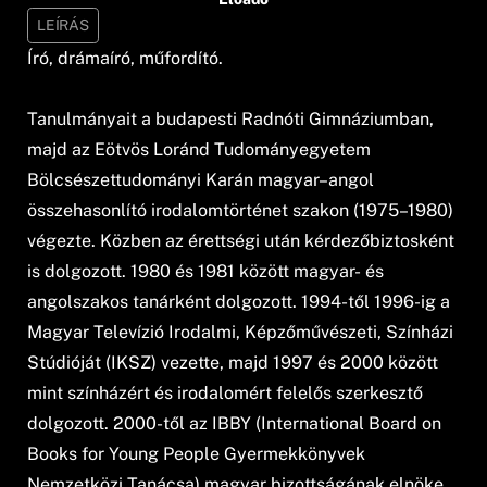
LEÍRÁS
Író, drámaíró, műfordító.
Tanulmányait a budapesti Radnóti Gimnáziumban,
majd az Eötvös Loránd Tudományegyetem
Bölcsészettudományi Karán magyar–angol
összehasonlító irodalomtörténet szakon (1975–1980)
végezte. Közben az érettségi után kérdezőbiztosként
is dolgozott. 1980 és 1981 között magyar- és
angolszakos tanárként dolgozott. 1994-től 1996-ig a
Magyar Televízió Irodalmi, Képzőművészeti, Színházi
Stúdióját (IKSZ) vezette, majd 1997 és 2000 között
mint színházért és irodalomért felelős szerkesztő
dolgozott. 2000-től az IBBY (International Board on
Books for Young People Gyermekkönyvek
Nemzetközi Tanácsa) magyar bizottságának elnöke.