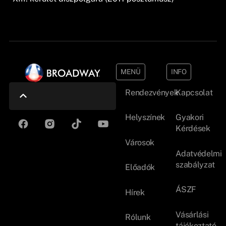
MENÜ
INFO
Rendezvények
Kapcsolat
Helyszínek
Gyakori
Kérdések
Városok
Adatvédelmi
szabályzat
Előadók
ÁSZF
Hírek
Vásárlási
Rólunk
tájékoztató