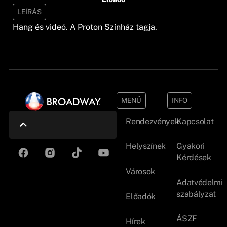
LEÍRÁS
Hang és videó. A Proton Színház tagja.
MENÜ
INFO
Rendezvények
Kapcsolat
Helyszínek
Gyakori
Kérdések
Városok
Adatvédelmi
szabályzat
Előadók
ÁSZF
Hírek