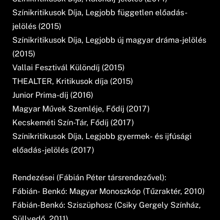
Színikritikusok Díja, Legjobb független előadás-
jelölés (2015)
Színikritikusok Díja, Legjobb új magyar dráma-jelölés
(2015)
Vallai Fesztivál Különdíj (2015)
THEALTER, Kritikusok díja (2015)
Junior Prima-díj (2016)
Magyar Művek Szemléje, Fődíj (2017)
Kecskeméti Szín-Tár, Fődíj (2017)
Színikritikusok Díja, Legjobb gyermek- és ijfúsági
előadás-jelölés (2017)
Rendezései (Fábián Péter társrendezővel):
Fábián- Benkó: Magyar Monoszkóp (Tűzraktér, 2010)
Fábián-Benkó: Sziszüphosz (Csiky Gergely Színház,
Süllyedő, 2011)