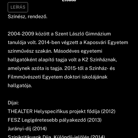
LEÍRÁS
Színész, rendező.
2004-2009 között a Szent László Gimnázium
tanulója volt. 2014-ben végzett a Kaposvári Egyetem
színművész szakán. Másodéves egyetemi
hallgatóként alapító tagja volt a K2 Színháznak,
amelynek azóta is tagja. 2015-től a Színház- és
Filmművészeti Egyetem doktori iskolájának
hallgatója.
Díjai:
THEALTER Helyspecifikus projekt fődíja (2012)
FESZ Legígéretesebb pályakezdő (2013)
Jurányi-díj (2014)
Színikritikusok Díja, Különdíj-jelölés (2014)