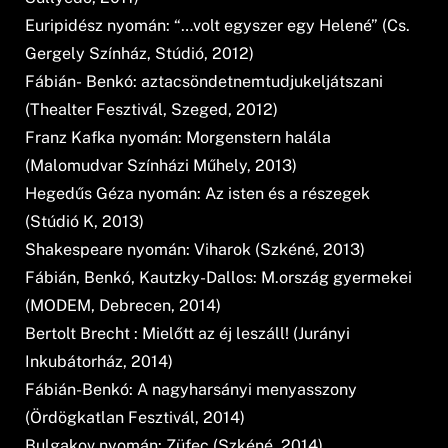
Euripidész nyomán: “…volt egyszer egy Helené” (Cs.
Gergely Színház, Stúdió, 2012)
Fábián- Benkó: aztacsöndetnemtudjukeljátszani
(Thealter Fesztivál, Szeged, 2012)
Franz Kafka nyomán: Morgenstern halála
(Malomudvar Színházi Műhely, 2013)
Hegedűs Géza nyomán: Az isten és a részegek
(Stúdió K, 2013)
Shakespeare nyomán: Viharok (Szkéné, 2013)
Fábián, Benkó, Kautzky-Dallos: M.ország gyermekei
(MODEM, Debrecen, 2014)
Bertolt Brecht : Mielőtt az éj leszáll! (Jurányi
Inkubátorház, 2014)
Fábián-Benkó: A nagyharsányi menyasszony
(Ördögkatlan Fesztivál, 2014)
Bulgakov nyomán: Züfec (Szkéné, 2014)