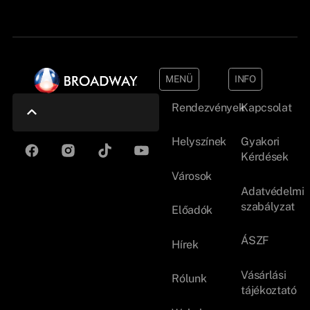
MENÜ
INFO
Rendezvények
Kapcsolat
Helyszínek
Gyakori
Kérdések
Városok
Adatvédelmi
szabályzat
Előadók
ÁSZF
Hírek
Vásárlási
Rólunk
tájékoztató