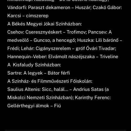
Vándorfi: Paraszt dekameron – Huszár; Czakó Gábor:
Karcsi – címszerep
A Békés Megyei Jókai Színházban:
Csehov: Cseresznyéskert – Trofimov; Pancsev: A
medveölő – Guncso, a hencegő; Huszka: Lili bárónő –
Frédi; Lehár: Cigányszerelem – gróf Óvári Tivadar;
Hannequin–Veber: Elvámolt nászéjszaka – Triveline
A Kisfaludy Színházban:
Sartre: A legyek – Bátor férfi
A Színház- és Filmművészeti Főiskolán:
Saulius Altenis: Sicc, halál… – Andrius Satas (a
Miskolci Nemzeti Színházban); Karinthy Ferenc:
Gellérthegyi álmok – Fiú