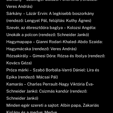
Veres András)
Sárkány – Lázár Ervin: A legkisebb boszorkány
(rendező: Lengyel Pál, felújítás: Kuthy Ágnes)
Szevér, az ébresztőóra baglya – Kolozsi Angéla:
Unokák a polcon (rendező: Schneider Jankó)
Hagymapapa – Gianni Rodari-Khaled-Abdo Szaida:
Hagymácska (rendező: Veres András)
Rózsakirály – Gimesi Dóra: Rózsa és Ibolya (rendező:
Kovács Géza)
Próza márki – Szabó Borbála-Varró Dániel: Líra és
Epika (rendező: Mácsai Pál)
Kamarás – Charles Perrault-Nagy Viktória Éva-
Schneider Jankó: Csizmás kandúr (rendező:
Schneider Jankó)
Minden egér szereti a sajtot: Albin papa, Zakariás
Kislány és a medve: Medve