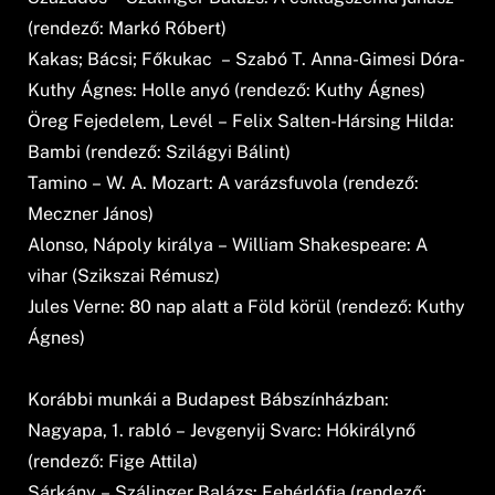
(rendező: Markó Róbert)
Kakas; Bácsi; Főkukac – Szabó T. Anna-Gimesi Dóra-
Kuthy Ágnes: Holle anyó (rendező: Kuthy Ágnes)
Öreg Fejedelem, Levél – Felix Salten-Hársing Hilda:
Bambi (rendező: Szilágyi Bálint)
Tamino – W. A. Mozart: A varázsfuvola (rendező:
Meczner János)
Alonso, Nápoly királya – William Shakespeare: A
vihar (Szikszai Rémusz)
Jules Verne: 80 nap alatt a Föld körül (rendező: Kuthy
Ágnes)
Korábbi munkái a Budapest Bábszínházban:
Nagyapa, 1. rabló – Jevgenyij Svarc: Hókirálynő
(rendező: Fige Attila)
Sárkány – Szálinger Balázs: Fehérlófia (rendező: