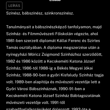
LEÍRÁS
Színész, bábszínész, szinkronszínész.
Tanulmányait a bábszínészképző tanfolyamon, majd
Színház- és Filmművészeti Főiskolán végezte, ahol
1981-ben szerzett diplomát Kállai Ferenc és Szirtes
Tamás osztályában. A diploma megszerzése után a
nyíregyházi Móricz Zsigmond Színházhoz szerződött,
1982 és 1986 között a Kecskeméti Katona József
Színház, 1986-tól 1988-ig a Békés Megyei Jókai
Színház, 1988-90-ben a győri Kisfaludy Színház tagja
volt. 1989-ben alapítója és művészeti vezetője lett a
Győri Városi Bábszínháznak, 1990-91-ben a
Kecskeméti Katona József Színház Bábtagozatának
művészeti vezetője volt. 1991-től
szabadfoglalkozásúként dolgozott, 1993 óta a