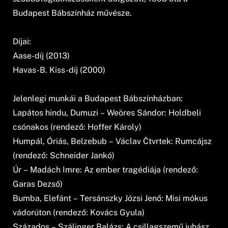
Budapest Bábszínház művésze.
Díjai:
Aase-díj (2013)
Havas-B. Kiss-díj (2000)
Jelenlegi munkái a Budapest Bábszínházban:
Lapátos hindu, Dumuzi – Weöres Sándor: Holdbeli
csónakos (rendező: Hoffer Károly)
Humpál, Óriás, Belzebub – Václav Čtvrtek: Rumcájsz
(rendező: Schneider Jankó)
Úr – Madách Imre: Az ember tragédiája (rendező:
Garas Dezső)
Bumba, Elefánt – Tersánszky Józsi Jenő: Misi mókus
vádorúton (rendező: Kovács Gyula)
Százados – Szálinger Balázs: A csillagszemű juhász