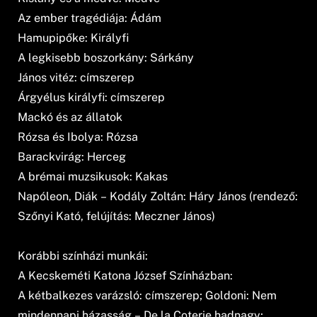
Az ember tragédiája: Ádám
Hamupipőke: Királyfi
A legkisebb boszorkány: Sárkány
János vitéz: címszerep
Árgyélus királyfi: címszerep
Mackó és az állatok
Rózsa és Ibolya: Rózsa
Barackvirág: Herceg
A brémai muzsikusok: Kakas
Napóleon, Diák – Kodály Zoltán: Háry János (rendező:
Szőnyi Kató, felújítás: Meczner János)
Korábbi színházi munkái:
A Kecskeméti Katona József Színházban:
A kétbalkezes varázsló: címszerep; Goldoni: Nem
mindennapi házasság – De la Coterie hadnagy;