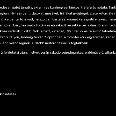
desanyjától tanulta, aki a híres kunhegyesi táncos, tréfafa és nótafa, Tank
n, Nyírségben… dalokat, meséket, tréfákat gyűjtöget. Élete különféle va
tkarbantartó is volt, hajszolt embertársai örömét keresgélő énekes, mese
angú ember „használ”- hazája az elszakadt részekkel, és a diaspóra is. Ked
hez szólnak inkább. Sok lemezt, kazettát, CD-t, rádió- és televízió felvétel
zentkirályon, Jobbágytelkén, Sopronban, a torontoi York egyetemen, kanad
olland közönségnek is. Utóbb műfordítással is foglalkozik.
rű fordulatai után, melyek során rakodó segédmunkás, erdőművelő, útkarba
kitüntetés