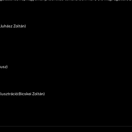
, Juhász Zoltán)
iusz)
usztráció:Bicskei Zoltán)