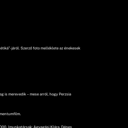
tiká”-járól. Szerző foto melléklete az énekesek
eg is merevedik – mese arról, hogy Perzsia
umentumfilm.
000. (munkatársak: Agyagási Klára, Dénes