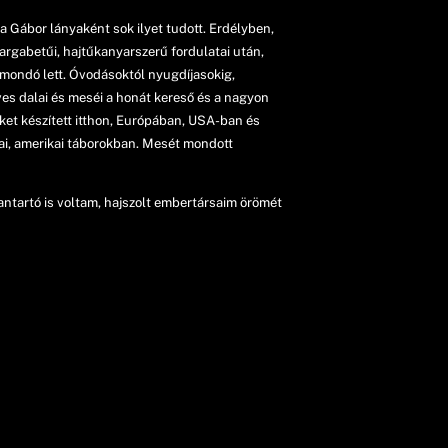
a Gábor lányaként sok ilyet tudott. Erdélyben,
rgabetűi, hajtűkanyarszerű fordulatai után,
mondó lett. Óvodásoktól nyugdíjasokig,
ves dalai és meséi a honát kereső és a nagyon
eket készített itthon, Európában, USA-ban és
ai, amerikai táborokban. Mesét mondott
ntartó is voltam, hajszolt embertársaim örömét