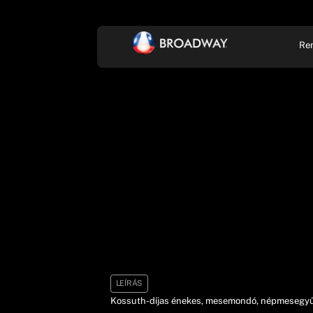
Re
KONCERT, ZENE
SZÍ
LEÍRÁS
Kossuth-díjas énekes, mesemondó, népmesegyűjt