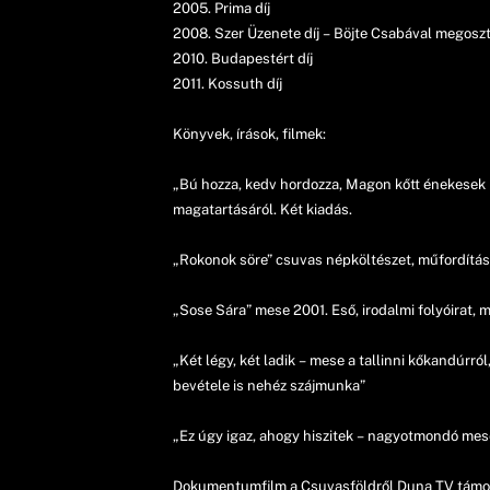
2005. Prima díj
2008. Szer Üzenete díj – Böjte Csabával megosz
2010. Budapestért díj
2011. Kossuth díj
Könyvek, írások, filmek:
„Bú hozza, kedv hordozza, Magon kőtt énekesek i
magatartásáról. Két kiadás.
„Rokonok söre” csuvas népköltészet, műfordítás 
„Sose Sára” mese 2001. Eső, irodalmi folyóirat, 
„Két légy, két ladik – mese a tallinni kőkandúrr
bevétele is nehéz szájmunka”
„Ez úgy igaz, ahogy hiszitek – nagyotmondó me
Dokumentumfilm a Csuvasföldről Duna TV támoga