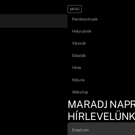
MENÜ
Rendezvények
Helyszínek
Városok
Előadók
Hírek
Rólunk
Webshop
MARADJ NAP
HÍRLEVELÜNK