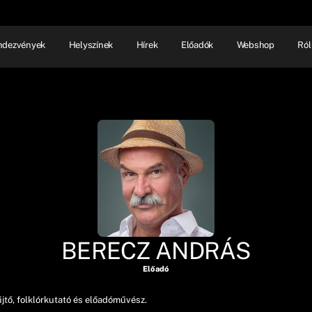
ndezvények
Helyszínek
Hírek
Előadók
Webshop
Ról
NHÁZ
ELŐADÓI EST
SHOW
BERECZ ANDRÁS
Előadó
ő, folklórkutató és előadóművész.