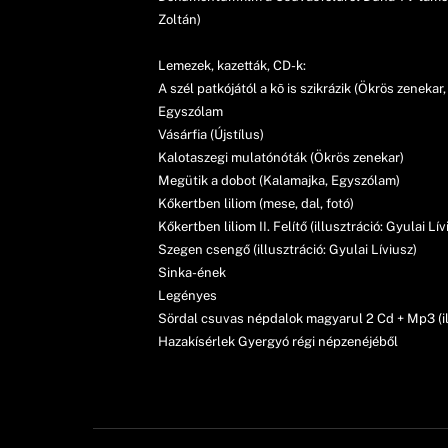
Zoltán)
Lemezek, kazetták, CD-k:
A szél patkójától a kõ is szikrázik (Ökrös zenekar
Egyszólam
Vásárfia (Újstílus)
Kalotaszegi mulatónóták (Ökrös zenekar)
Megütik a dobot (Kalamajka, Egyszólam)
Kőkertben liliom (mese, dal, fotó)
Kőkertben liliom II. Felítő (illusztráció: Gyulai Lív
Szegen csengő (illusztráció: Gyulai Líviusz)
Sinka-ének
Legényes
Sördal csuvas népdalok magyarul 2 Cd + Mp3 (ill
Hazakísérlek Gyergyó régi népzenéjéből