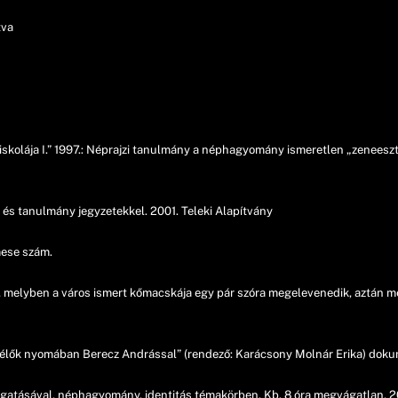
tva
skolája I.” 1997.: Néprajzi tanulmány a néphagyomány ismeretlen „zeneeszté
és tanulmány jegyzetekkel. 2001. Teleki Alapítvány
mese szám.
ól, melyben a város ismert kőmacskája egy pár szóra megelevenedik, aztán m
sélők nyomában Berecz Andrással” (rendező: Karácsony Molnár Erika) dok
tásával, néphagyomány, identitás témakörben. Kb. 8 óra megvágatlan, 2