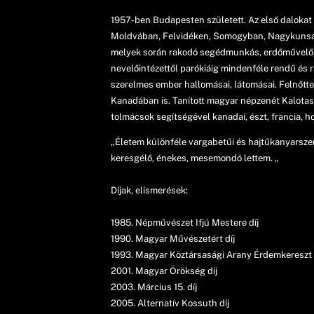
1957-ben Budapesten született. Az első dalokat é
Moldvában, Felvidéken, Somogyban, Nagykunságba
melyek során rakodó segédmunkás, erdőművelő, ú
nevelőintézettől parókiáig mindenféle rendű és r
szerelmes ember hallomásai, látomásai. Felnőttek
Kanadában is. Tanított magyar népzenét Kalotas
tolmácsok segítségével kanadai, észt, francia, h
„Életem különféle vargabetűi és hajtűkanyarsze
keresgélő, énekes, mesemondó lettem. „
Díjak, elismerések:
1985. Népművészet Ifjú Mestere díj
1990. Magyar Művészetért díj
1993. Magyar Köztársasági Arany Érdemkereszt 
2001. Magyar Örökség díj
2003. Március 15. díj
2005. Alternatív Kossuth díj