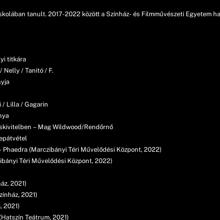
olában tanult. 2017-2022 között a Színház- és Filmművészeti Egyetem hall
i titkára
 Nelly / Tanító / F.
nyja
 / Lilla / Gagarin
ánya
skivitelben – Mag Wildwood/Rendőrnő
epátvétel
– Phaedra (Marczibányi Téri Művelődési Központ, 2022)
czibányi Téri Művelődési Központ, 2022)
áz, 2021)
zínház, 2021)
, 2021)
(Hatszín Teátrum, 2021)