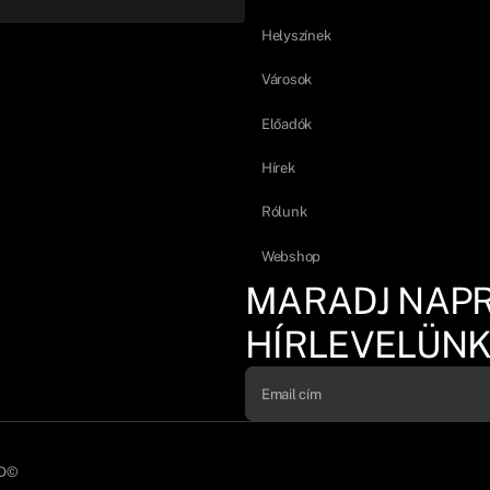
Helyszínek
Városok
Előadók
Hírek
Rólunk
Webshop
MARADJ NAP
HÍRLEVELÜNK
D©