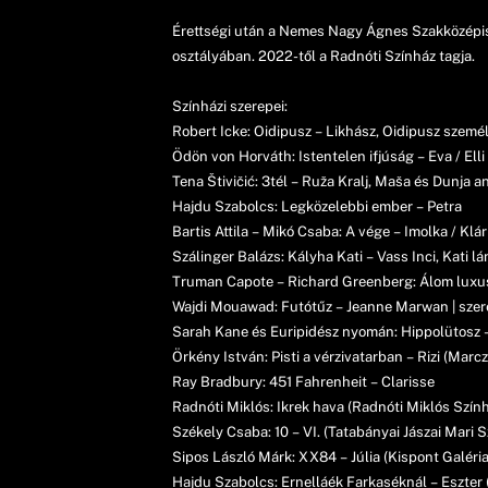
Érettségi után a Nemes Nagy Ágnes Szakközépisk
osztályában. 2022-től a Radnóti Színház tagja.
Színházi szerepei:
Robert Icke: Oidipusz – Likhász, Oidipusz személy
Ödön von Horváth: Istentelen ifjúság – Eva / Elli /
Tena Štivičić: 3tél – Ruža Kralj, Maša és Dunja a
Hajdu Szabolcs: Legközelebbi ember – Petra
Bartis Attila – Mikó Csaba: A vége – Imolka / Klári
Szálinger Balázs: Kályha Kati – Vass Inci, Kati l
Truman Capote – Richard Greenberg: Álom luxu
Wajdi Mouawad: Futótűz – Jeanne Marwan | szer
Sarah Kane és Euripidész nyomán: Hippolütosz 
Örkény István: Pisti a vérzivatarban – Rizi (Mar
Ray Bradbury: 451 Fahrenheit – Clarisse
Radnóti Miklós: Ikrek hava (Radnóti Miklós Szính
Székely Csaba: 10 – VI. (Tatabányai Jászai Mari S
Sipos László Márk: XX84 – Júlia (Kispont Galéria
Hajdu Szabolcs: Ernelláék Farkaséknál – Eszter 