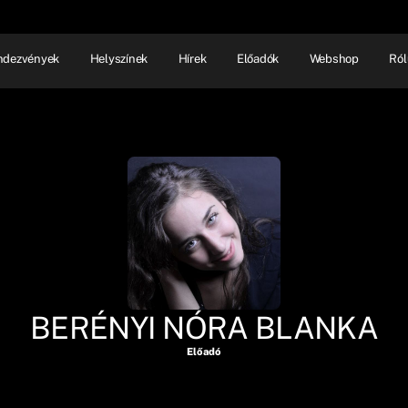
ndezvények
Helyszínek
Hírek
Előadók
Webshop
Ról
NHÁZ
ELŐADÓI EST
SHOW
BERÉNYI NÓRA BLANKA
Előadó