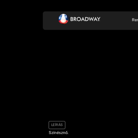
Re
KONCERT, ZENE
SZÍ
LEÍRÁS
Színésznő.