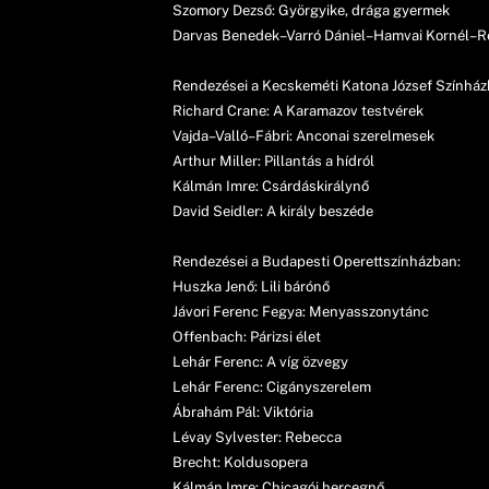
Szomory Dezső: Györgyike, drága gyermek
Darvas Benedek–Varró Dániel–Hamvai Kornél–Re
Rendezései a Kecskeméti Katona József Színház
Richard Crane: A Karamazov testvérek
Vajda–Valló–Fábri: Anconai szerelmesek
Arthur Miller: Pillantás a hídról
Kálmán Imre: Csárdáskirálynő
David Seidler: A király beszéde
Rendezései a Budapesti Operettszínházban:
Huszka Jenő: Lili bárónő
Jávori Ferenc Fegya: Menyasszonytánc
Offenbach: Párizsi élet
Lehár Ferenc: A víg özvegy
Lehár Ferenc: Cigányszerelem
Ábrahám Pál: Viktória
Lévay Sylvester: Rebecca
Brecht: Koldusopera
Kálmán Imre: Chicagói hercegnő