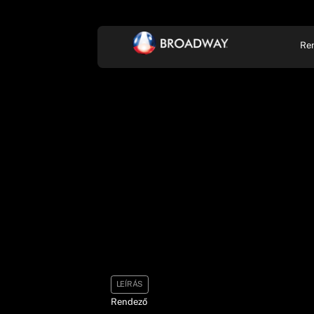
Re
KONCERT, ZENE
SZÍ
LEÍRÁS
Rendező