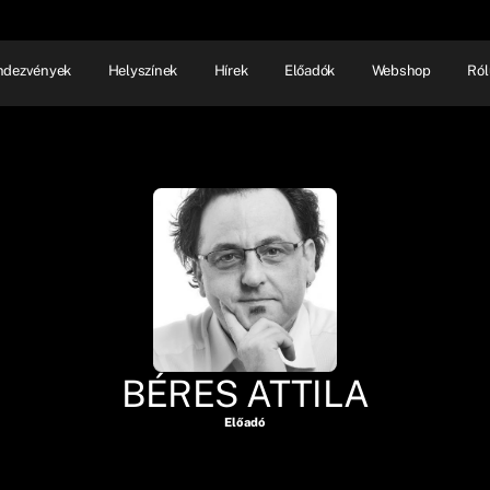
ndezvények
Helyszínek
Hírek
Előadók
Webshop
Ról
NHÁZ
ELŐADÓI EST
SHOW
BÉRES ATTILA
Előadó