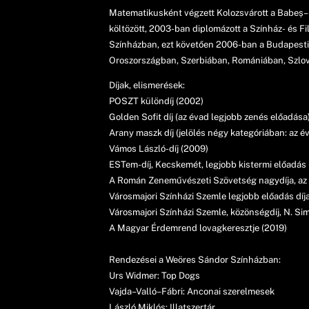
Matematikusként végzett Kolozsvárott a Babeș
költözött, 2003-ban diplomázott a Színház- és 
Színházban, ezt követően 2006-ban a Budapesti
Oroszországban, Szerbiában, Romániában, Szlová
Díjak, elismerések:
POSZT különdíj (2002)
Golden Sofit díj (az évad legjobb zenés előadása
Arany maszk díj (jelölés négy kategóriában: az é
Vámos László-díj (2009)
ESTem-díj, Kecskemét, legjobb kistermi előadás 
A Román Zeneművészeti Szövetség nagydíja, az é
Városmajori Színházi Szemle legjobb előadás dí
Városmajori Színházi Szemle, közönségdíj, N. Si
A Magyar Érdemrend lovagkeresztje (2019)
Rendezései a Weöres Sándor Színházban:
Urs Widmer: Top Dogs
Vajda–Valló–Fábri: Anconai szerelmesek
László Miklós: Illatszertár