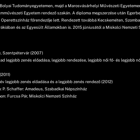
–Bolyai Tudományegyetemen, majd a Marosvásárhelyi Művészeti Egyetemen
Filmművészeti Egyetem rendező szakán. A diploma megszerzése után Egerben
 Operettszínház főrendezője lett. Rendezett továbbá Kecskeméten, Szomba
kiában és az Egyesült Államokban is. 2015 júniusától a Miskolci Nemzeti S
), Szentpétervár (2007)
vad legjobb zenés előadása, legjobb rendezése, legjobb női fő- és legjobb n
(2011)
v legjobb zenés előadása és a legjobb zenés rendező (2012)
ja: P. Schaffer: Amadeus, Szabadkai Népszínház
mon: Furcsa Pár, Miskolci Nemzeti Színház