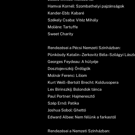
Hamvai Kornél: Szombathelyi pajzánságok
Kander-Ebb: Kabaré
Székely Csaba: Vitéz Mihály
Molière: Tartuffe
Sweet Charity
Rendezései a Pécsi Nemzeti Színházban:
Pünkösdy Katalin–Zerkovitz Béla–Szilágyi Lászl
Georges Feydeau: A hülyéje
Dosztojevszkij: Ördögök
Molnár Ferenc: Liliom
Kurt Weill–Bertolt Brecht: Koldusopera
Lev Birinszkíj: Bolondok tánca
Paul Portner: Hajmeresztő
Szép Ernő: Patika
Joshua Sobol: Ghettó
Edward Albee: Nem félünk a farkastól
Rendezései a Nemzeti Színházban: