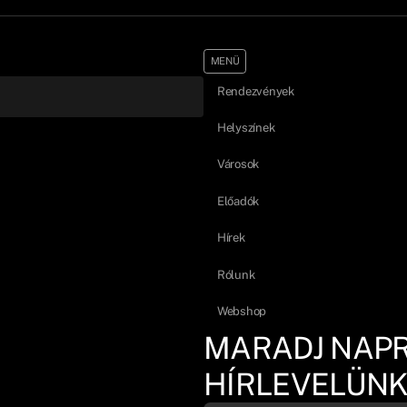
MENÜ
Rendezvények
Helyszínek
Városok
Előadók
Hírek
Rólunk
Webshop
MARADJ NAP
HÍRLEVELÜNK