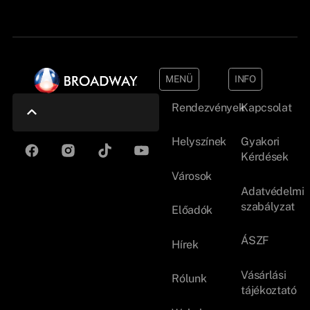
MENÜ
INFO
Rendezvények
Kapcsolat
Helyszínek
Gyakori
Kérdések
Városok
Adatvédelmi
szabályzat
Előadók
ÁSZF
Hírek
Vásárlási
Rólunk
tájékoztató