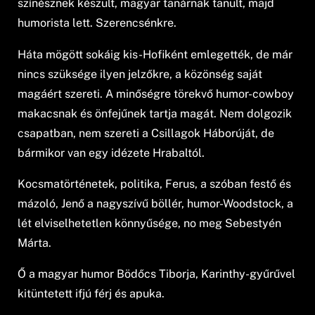
színésznek készült, magyar tanárnak tanult, majd
humorista lett. Szerencsénkre.
Háta mögött sokáig kis-Hofiként emlegették, de már
nincs szüksége ilyen jelzőkre, a közönség saját
magáért szereti. A minőségre törekvő humor-cowboy
makacsnak és önfejűnek tartja magát. Nem dolgozik
csapatban, nem szereti a Csillagok Háborúját, de
bármikor van egy idézete Hrabaltól.
Kocsmatörténetek, politika, Ferus, a szóban festő és
mázoló, Jenő a nagyszívű böllér, humor-Woodstock, a
lét elviselhetetlen könnyűsége, no meg Sebestyén
Márta.
Ő a magyar humor Bödőcs Tiborja, Karinthy-gyűrűvel
kitüntetett ifjú férj és apuka.