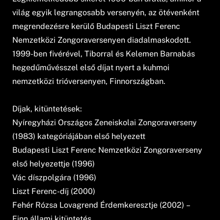
világ egyik legrangosabb versenyén, az ötévenként
megrendezésre kerülő Budapesti Liszt Ferenc
Nemzetközi Zongoraversenyen diadalmaskodott.
1999-ben fivérével, Tiborral és Kelemen Barnabás
hegedűművésszel első díjat nyert a kuhmoi
nemzetközi trióversenyen, Finnországban.
Díjak, kitüntetések:
Nyíregyházi Országos Zeneiskolai Zongoraverseny
(1983) kategóriájában első helyezett
Budapesti Liszt Ferenc Nemzetközi Zongoraverseny
első helyezettje (1996)
Vác díszpolgára (1996)
Liszt Ferenc-díj (2000)
Fehér Rózsa Lovagrend Érdemkeresztje (2002) –
Finn állami kitüntetés