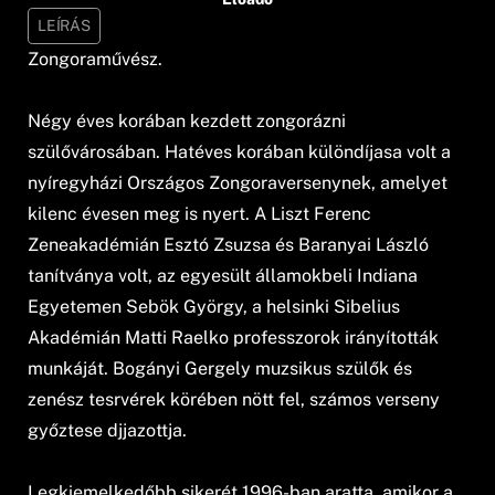
LEÍRÁS
Zongoraművész.
Négy éves korában kezdett zongorázni
szülővárosában. Hatéves korában különdíjasa volt a
nyíregyházi Országos Zongoraversenynek, amelyet
kilenc évesen meg is nyert. A Liszt Ferenc
Zeneakadémián Esztó Zsuzsa és Baranyai László
tanítványa volt, az egyesült államokbeli Indiana
Egyetemen Sebök György, a helsinki Sibelius
Akadémián Matti Raelko professzorok irányították
munkáját. Bogányi Gergely muzsikus szülők és
zenész tesrvérek körében nött fel, számos verseny
győztese djjazottja.
Legkiemelkedőbb sikerét 1996-ban aratta, amikor a