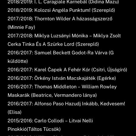
2018/2019: I. L. Caragiale Karnebál (Didina Mazu)
2018/2019: Kolozsi Angéla Punktum! (Szereplő)
2017/2018: Thornton Wilder A házasságszerző
(Minnie Fay)
2017/2018: Miklya Luzsányi Mónika – Miklya Zsolt
Cerka Tinka És A Szürke Lord (Szereplő)
2016/2017: Samuel Beckett Godot-Ra Várva (G
küldötte)
2016/2017: Karel Čapek A Fehér Kór (Csitri, Újságíró)
2016/2017: Örkény István Macskajáték (Egérke)
2016/2017: Thomas Middleton – William Rowley
Maskarák (Beatrice, Vermandero lánya)
2016/2017: Alfonso Paso Hazudj Inkább, Kedvesem!
(Elisa)
2015/2016: Carlo Collodi – Litvai Nelli
Pinokkió(Táltos Tücsök)