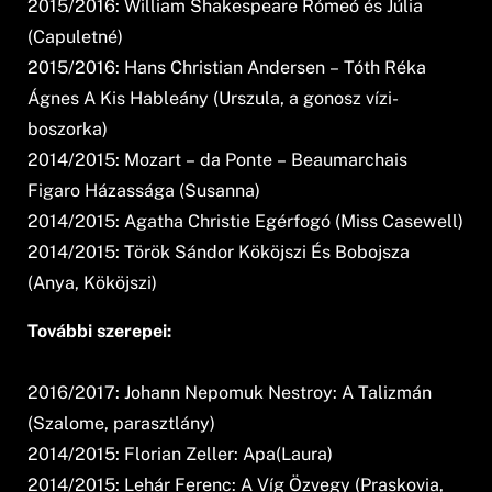
2015/2016: William Shakespeare Rómeó és Júlia
(Capuletné)
2015/2016: Hans Christian Andersen – Tóth Réka
Ágnes A Kis Hableány (Urszula, a gonosz vízi-
boszorka)
2014/2015: Mozart – da Ponte – Beaumarchais
Figaro Házassága (Susanna)
2014/2015: Agatha Christie Egérfogó (Miss Casewell)
2014/2015: Török Sándor Kököjszi És Bobojsza
(Anya, Kököjszi)
További szerepei:
2016/2017: Johann Nepomuk Nestroy: A Talizmán
(Szalome, parasztlány)
2014/2015: Florian Zeller: Apa(Laura)
2014/2015: Lehár Ferenc: A Víg Özvegy (Praskovia,