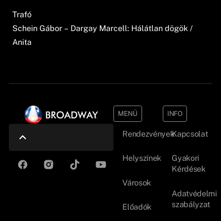
Trafó
Schein Gábor – Dargay Marcell: Hálátlan dögök /
Anita
MENÜ
INFO
Rendezvények
Kapcsolat
Helyszínek
Gyakori
Kérdések
Városok
Adatvédelmi
szabályzat
Előadók