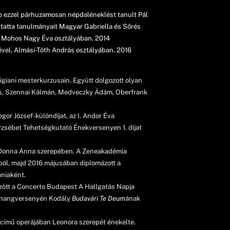
bb ezzel párhuzamosan népdaléneklést tanult Pál
tatta tanulmányait Magyar Gabriella és Sőrés
t Mohos Nagy Éva osztályában. 2014
ével, Almási-Tóth András osztályában. 2016
igiani mesterkurzusain. Együtt dolgozott olyan
drás, Szennai Kálmán, Medveczky Ádám, Oberfrank
or József-különdíjat, az I. Andor Éva
Erzsébet Tehetségkutató Énekversenyen 1. díjat
 Donna Anna szerepében. A Zeneakadémia
ból, majd 2016 májusában diplomázott a
ániaként.
özött a Concerto Budapest A Hallgatás Napja
a hangversenyén Kodály
Budavári Te Deum
ának
című operájában Leonora szerepét énekelte.