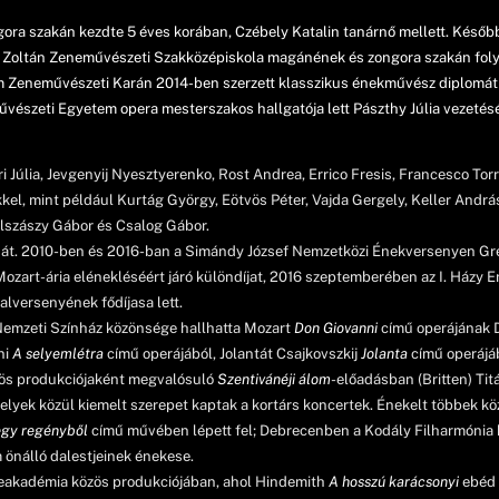
ngora szakán kezdte 5 éves korában, Czébely Katalin tanárnő mellett. Késő
y Zoltán Zeneművészeti Szakközépiskola magánének és zongora szakán foly
m Zeneművészeti Karán 2014-ben szerzett klasszikus énekművész diplomá
vészeti Egyetem opera mesterszakos hallgatója lett Pászthy Júlia vezetés
Júlia, Jevgenyij Nyesztyerenko, Rost Andrea, Errico Fresis, Francesco Torr
kkel, mint például Kurtág György, Eötvös Péter, Vajda Gergely, Keller An
 Alszászy Gábor és Csalog Gábor.
t át. 2010-ben és 2016-ban a Simándy József Nemzetközi Énekversenyen Greg
Mozart-ária elénekléséért járó különdíjat, 2016 szeptemberében az I. Házy 
alversenyének fődíjasa lett.
emzeti Színház közönsége hallhatta Mozart
Don Giovanni
című operájának
ni
A selyemlétra
című operájából, Jolantát Csajkovszkij
Jolanta
című operájá
ös produkciójaként megvalósuló
Szentivánéji álom
-előadásban (Britten) Tit
lyek közül kiemelt szerepet kaptak a kortárs koncertek. Énekelt többek k
egy regényből
című művében lépett fel; Debrecenben a Kodály Filharmóni
m önálló dalestjeinek énekese.
neakadémia közös produkciójában, ahol Hindemith
A hosszú karácsonyi
ebéd 