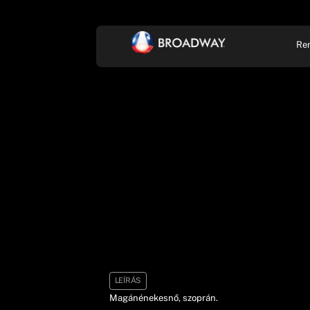
Re
KONCERT, ZENE
SZÍ
LEÍRÁS
Magánénekesnő, szoprán.