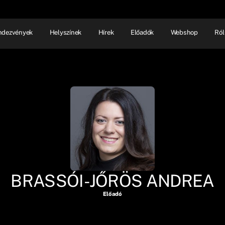
ndezvények
Helyszínek
Hírek
Előadók
Webshop
Ról
NHÁZ
ELŐADÓI EST
SHOW
BRASSÓI-JŐRÖS ANDREA
Előadó