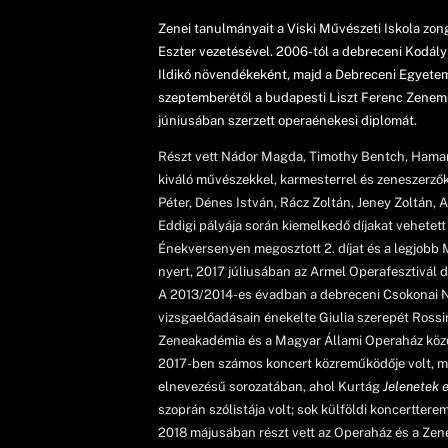
Zenei tanulmányait a Viski Művészeti Iskola zo
Eszter vezetésével. 2006-tól a debreceni Kodál
Ildikó növendékeként, majd a Debreceni Egyete
szeptemberétől a budapesti Liszt Ferenc Zenemű
júniusában szerzett operaénekesi diplomát.
Részt vett Nádor Magda, Timothy Bentch, Hamari 
kiváló művészekkel, karmesterrel és zeneszerző
Péter, Dénes István, Rácz Zoltán, Jeney Zoltán,
Eddigi pályája során kiemelkedő díjakat vehetet
Énekversenyen megosztott 2. díjat és a legjobb 
nyert, 2017 júliusában az Armel Operafesztivál d
A 2013/2014-es évadban a debreceni Csokonai N
vizsgaelőadásain énekelte Giulia szerepét Rossi
Zeneakadémia és a Magyar Állami Operaház köz
2017-ben számos koncert közreműködője volt, me
elnevezésű sorozatában, ahol Kurtág
Jelenetek 
szoprán szólistája volt; sok külföldi koncerttere
2018 májusában részt vett az Operaház és a Ze