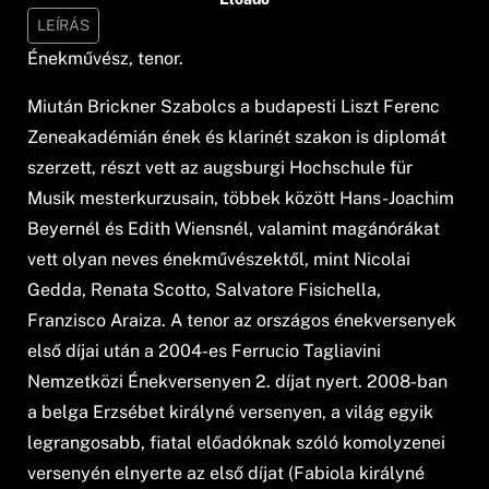
LEÍRÁS
Énekművész, tenor.
Miután Brickner Szabolcs a budapesti Liszt Ferenc
Zeneakadémián ének és klarinét szakon is diplomát
szerzett, részt vett az augsburgi Hochschule für
Musik mesterkurzusain, többek között Hans-Joachim
Beyernél és Edith Wiensnél, valamint magánórákat
vett olyan neves énekművészektől, mint Nicolai
Gedda, Renata Scotto, Salvatore Fisichella,
Franzisco Araiza. A tenor az országos énekversenyek
első díjai után a 2004-es Ferrucio Tagliavini
Nemzetközi Énekversenyen 2. díjat nyert. 2008-ban
a belga Erzsébet királyné versenyen, a világ egyik
legrangosabb, fiatal előadóknak szóló komolyzenei
versenyén elnyerte az első díjat (Fabiola királyné