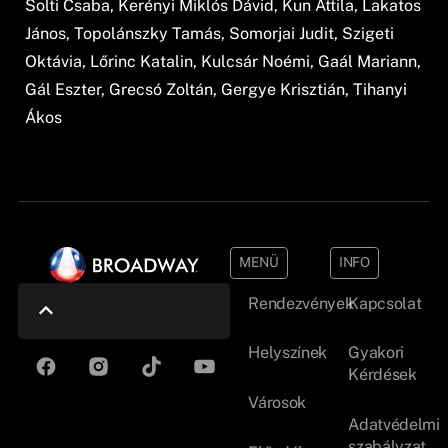
Solti Csaba, Kerényi Miklós Dávid, Kun Attila, Lakatos
János, Topolánszky Tamás, Somorjai Judit, Szigeti
Oktávia, Lőrinc Katalin, Kulcsár Noémi, Gaál Mariann,
Gál Eszter, Grecsó Zoltán, Gergye Krisztián, Tihanyi
Ákos
MENÜ
INFO
Rendezvények
Kapcsolat
Helyszínek
Gyakori
Kérdések
Városok
Adatvédelmi
szabályzat