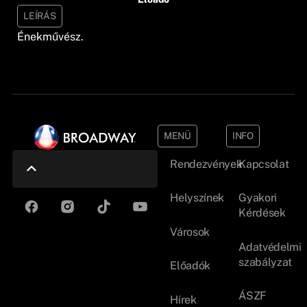
LEÍRÁS
Énekművész.
MENÜ
INFO
Rendezvények
Kapcsolat
Helyszínek
Gyakori
Kérdések
Városok
Adatvédelmi
szabályzat
Előadók
ÁSZF
Hírek