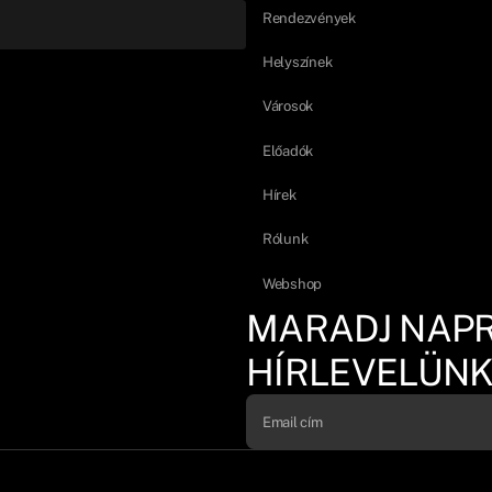
Rendezvények
Helyszínek
Városok
Előadók
Hírek
Rólunk
Webshop
MARADJ NAP
HÍRLEVELÜNK