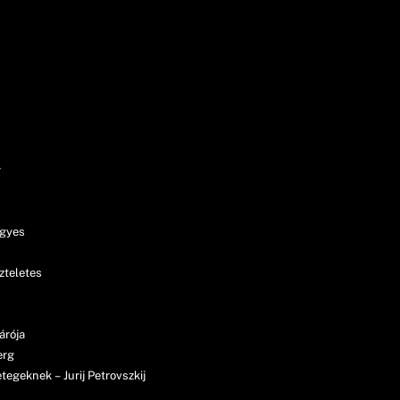
r
igyes
zteletes
árója
erg
egeknek – Jurij Petrovszkij