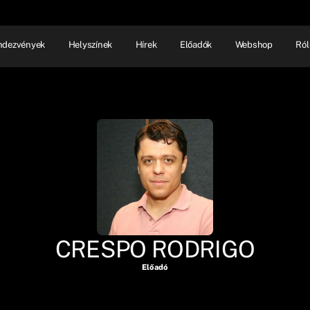
ndezvények
Helyszínek
Hírek
Előadók
Webshop
Ról
NHÁZ
ELŐADÓI EST
SHOW
CRESPO RODRIGO
Előadó