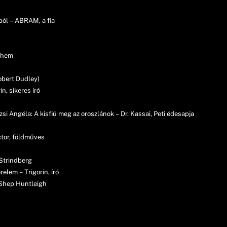
ból – ABRAM, a fia
chem
obert Dudley)
n, sikeres író
si Angéla: A kisfiú meg az oroszlánok – Dr. Kassai, Peti édesapja
ctor, földműves
 Strindberg
elem – Trigorin, író
 Shep Huntleigh