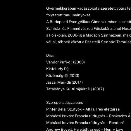
Gyermekkorában vadászpilóta szeretett volna lenn
folytatott tanulmányokat.
A Budapesti Evangélikus Gimnáziumban kezdett el 
Színház- és Filmművészeti Főiskolára, ahol Husz
a Főiskolán. 2006-ig a Madách Színházban, majd
vállal, többek között a Pasztelli Színházi Társulá
Díjai:
Vándor Pufi-díj (2003)
Kisfaludy Díj
Közönségdíj (2013)
Jászai Mari-díj (2017)
Tatabánya Kultúrájáért Díj (2017)
Szerepei a Jászaiban:
Pintér Béla: Szutyok – Attila, Irén élettársa
Mohácsi István: Francia rúdugrás – Roskovics 
Mohácsi István: Francia rúdugrás – Rendező
Andrew Bovell: Ha elállt az eső – Henry Law