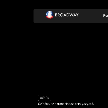
Re
KONCERT, ZENE
SZÍ
LEÍRÁS
Színész, szinkronszínész, színigazgató.