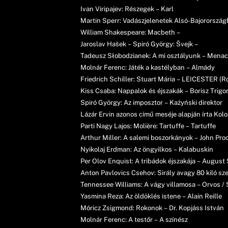
Ivan Viripajev: Részegek – Karl
Martin Sperr: Vadászjelenetek Alsó-Bajorország
William Shakespeare: Macbeth –
Jaroslav Hašek – Spiró György: Švejk –
Tadeusz Słobodzianek: A mi osztályunk – Mena
Molnár Ferenc: Játék a kastélyban – Almády
Friedrich Schiller: Stuart Mária – LEICESTER (R
Kiss Csaba: Nappalok és éjszakák – Borisz Trigori
Spiró György: Az imposztor – Każyński direktor
Lázár Ervin azonos című meséje alapján írta Koloz
Parti Nagy Lajos: Molière: Tartuffe – Tartuffe
Arthur Miller: A salemi boszorkányok – John Pro
Nyikolaj Erdman: Az öngyilkos – Kalabuskin
Per Olov Enquist: A tribádok éjszakája – August
Anton Pavlovics Csehov: Sirály avagy 80 kiló szer
Tennessee Williams: A vágy villamosa – Orvos /
Yasmina Reza: Az öldöklés istene – Alain Reille
Móricz Zsigmond: Rokonok – Dr. Kopjáss István
Molnár Ferenc: A testőr – A színész