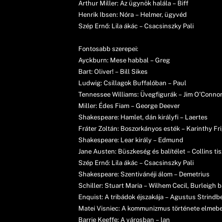
Arthur Miller: Az ügynök halála – Biff
Henrik Ibsen: Nóra – Helmer, ügyvéd
Szép Ernő: Lila ákác – Csacsinszky Pali
Fontosabb szerepei:
Ayckburn: Mese habbal – Greg
Bart: Oliver! – Bill Sikes
Ludwig: Csillagok Buffalóban – Paul
Tennessee Williams: Üvegfigurák – Jim O’Conno
Miller: Édes Fiam – George Deever
Shakespeare: Hamlet, dán királyfi – Laertes
Fráter Zoltán: Boszorkányos esték – Karinthy Fr
Shakespeare: Lear király – Edmund
Jane Austen: Büszkeség és balítélet – Collins tis
Szép Ernő: Lila ákác – Csacsinszky Pali
Shakespeare: Szentivánéji álom – Demetrius
Schiller: Stuart Maria – Wilhem Cecil, Burleigh b
Enquist: A tribádok éjszakája – Agustus Strindb
Matei Visniec: A kommunizmus története elmebet
Barrie Keeffe: A városban – lan