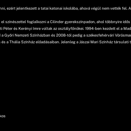
i, ezért jelentkezett a tatai katonai iskolába, ahová végül nem vették fel.
színészettel foglalkozni a Cilinder gyerekszínpadon, ahol többnyire idős k
ti Péter és Kerényi Imre voltak az osztályfőnökei. 1994-ben kezdett el a M
 a Győri Nemzeti Színházban és 2008-tól pedig a székesfehérvári Vörösmart
s és a Thália Színház előadásaiban. Jelenleg a Jászai Mari Színház társulati t
Ákos