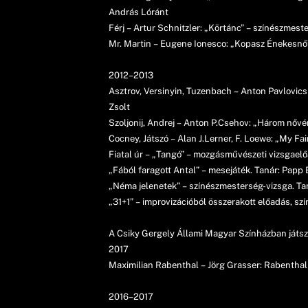
András Lóránt
Férj – Artur Schnitzler: „Körtánc” – színészmes
Mr. Martin – Eugene Ionesco: „Kopasz Énekesnő
2012–2013
Asztrov, Versinyin, Tuzenbach – Anton Pavlovic
Zsolt
Szoljonij, Andrej – Anton P.Csehov: „Három nővé
Cocney, Játszó – Alan J.Lerner, F. Loewe: „My Fa
Fiatal úr – „Tangó” – mozgásművészeti vizsgael
„Fából faragott Antal” – mesejáték. Tanár: Papp 
„Néma jelenetek” – színészmesterség-vizsga. Tan
„31+1” – improvizációból összerakott előadás, sz
A Csiky Gergely Állami Magyar Színházban játsz
2017
Maximilian Rabenthal – Jörg Grasser: Rabenthal
2016–2017