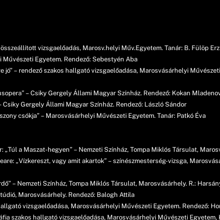
szeállított vizsgaelőadás, Marosv.helyi Műv.Egyetem. Tanár: B. Fülöp Er
lyi Művészeti Egyetem. Rendező: Sebestyén Aba
ge jó” – rendező szakos hallgató vizsgaelőadása, Marosvásárhelyi Művészet
dusopera” – Csiky Gergely Állami Magyar Színház. Rendező: Kokan Mladeno
– Csiky Gergely Állami Magyar Színház. Rendező: László Sándor
szony csókja” – Marosvásárhelyi Művészeti Egyetem. Tanár: Patkó Éva
r: „Túl a Maszat-hegyen” – Nemzeti Színház, Tompa Miklós Társulat, Marosv
eare: „Vízkereszt, vagy amit akartok” – színészmesterség-vizsga, Marosvá
Erdő” – Nemzeti Színház, Tompa Miklós Társulat, Marosvásárhely. R.: Harsány
Stúdió, Marosvásárhely. Rendező: Balogh Attila
hallgató vizsgaelőadása, Marosvásárhelyi Művészeti Egyetem. Rendező: Hor
ráfia szakos hallgató vizsgaelőadása, Marosvásárhelyi Művészeti Egyetem, 