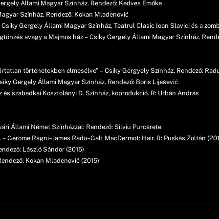
y Gergely Állami Magyar Színház. Rendező: Kedves Emőke
Magyar Színház. Rendező: Kokan Mladenović
 Csiky Gergely Állami Magyar Színház, Teatrul Clasic Ioan Slavici és a zom
rögtönzés avagy a Majmos ház – Csiky Gergely Állami Magyar Színház. Rend
s ártatlan történetekben elmesélve” – Csiky Gergyely Színház. Rendező: Rad
iky Gergely Állami Magyar Színház. Rendező: Boris Liješević
 és szabadkai Kosztolányi D. Színház, koprodukció. R: Urbán András
ári Állami Német Színházzal: Rendező: Silviu Purcărete
b. – Gerome Ragni–James Rado–Galt MacDermot: Hair. R: Puskás Zoltán (20
endező: László Sándor (2015)
Rendező: Kokan Mladenović (2015)