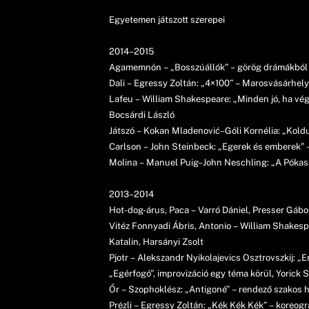
Egyetemen játszott szerepei
2014–2015
Agamemnón – „Bosszúállók” – görög drámákból ös
Dali – Egressy Zoltán: „4×100” – Marosvásárhe
Lafeu – William Shakespeare: „Minden jó, ha vé
Bocsárdi László
Játszó – Kokan Mladenović–Góli Kornélia: „Kol
Carlson – John Steinbeck: „Egerek és emberek” 
Molina – Manuel Puig–John Neschling: „A Pókas
2013–2014
Hot-dog-árus, Paca – Varró Dániel, Presser Gábo
Vitéz Fonnyadi Ábris, Antonio – William Shakesp
Katalin, Harsányi Zsolt
Pjotr – Alekszandr Nyikolajevics Osztrovszkij: „
„Egérfogó”, improvizáció egy téma körül, Yorick 
Őr – Szophoklész: „Antigoné” – rendező szakos 
Prézli – Egressy Zoltán: „Kék Kék Kék” – koreog