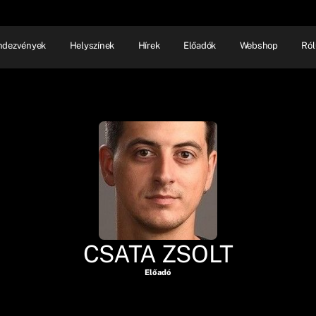
ndezvények
Helyszínek
Hírek
Előadók
Webshop
Ról
NHÁZ
ELŐADÓI EST
SHOW
CSATA ZSOLT
Előadó