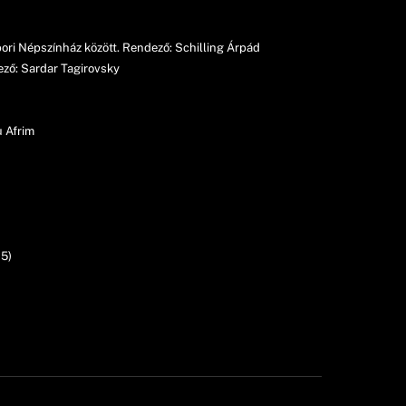
bori Népszínház között. Rendező: Schilling Árpád
ező: Sardar Tagirovsky
u Afrim
15)