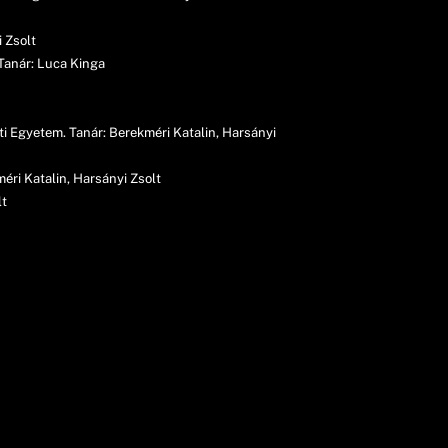
 Zsolt
Tanár: Luca Kinga
i Egyetem. Tanár: Berekméri Katalin, Harsányi
éri Katalin, Harsányi Zsolt
lt