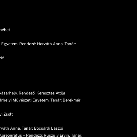
zsébet
i Egyetem. Rendező: Horváth Anna. Tanár:
vić
ásárhely. Rendező: Keresztes Attila
sárhelyi Művészeti Egyetem. Tanár: Berekméri
i Zsolt
váth Anna. Tanár: Bocsárdi László
Koreográfus – Rendező: Ruszuly Ervin. Tanár: