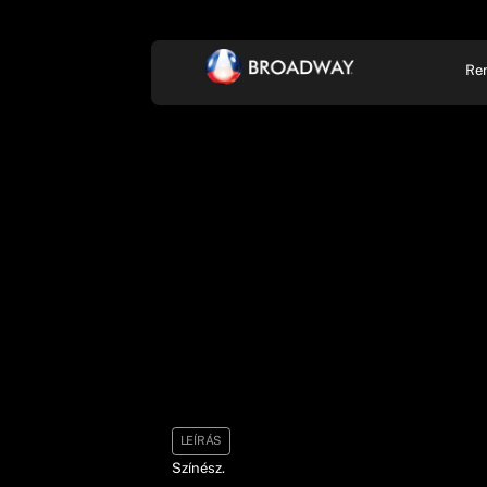
Re
KONCERT, ZENE
SZÍ
LEÍRÁS
Színész.