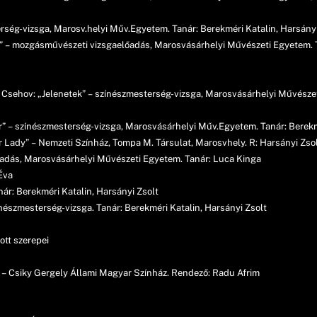
terség-vizsga, Marosv.helyi Műv.Egyetem. Tanár: Berekméri Katalin, Harsányi
” – mozgásművészeti vizsgaelőadás, Marosvásárhelyi Művészeti Egyetem. 
s Csehov: „Jelenetek” – színészmesterség-vizsga, Marosvásárhelyi Művészet
r” – színészmesterség-vizsga, Marosvásárhelyi Műv.Egyetem. Tanár: Berekm
ir Lady” – Nemzeti Színház, Tompa M. Társulat, Marosvhely. R: Harsányi Zso
őadás, Marosvásárhelyi Művészeti Egyetem. Tanár: Luca Kinga
Éva
ár: Berekméri Katalin, Harsányi Zsolt
ínészmesterség-vizsga. Tanár: Berekméri Katalin, Harsányi Zsolt
ott szerepei
 – Csiky Gergely Állami Magyar Színház. Rendező: Radu Afrim