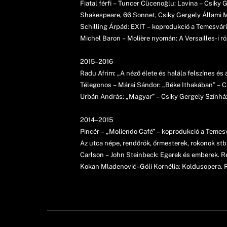
Fiatal férfi – Tuncer Cücenoğlu: Lavina – Csik
Shakespeare, 66 Sonnet, Csiky Gergely Állami 
Schilling Árpád: EXIT – koprodukció a Temesvári
Michel Baron – Molière nyomán: A Versailles-i 
2015–2016
Radu Afrim: „A néző élete és halála felszínes é
Télegonos – Márai Sándor: „Béke Ithakában” – Cs
Urbán András: „Magyar” – Csiky Gergely Színház
2014–2015
Pincér – „Moliendo Café” – koprodukció a Temesv
Az utca népe, rendőrök, őrmesterek, rokonok st
Carlson – John Steinbeck: Egerek és emberek. R
Kokan Mladenović–Góli Kornélia: Koldusopera. 