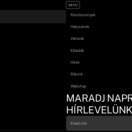
MENÜ
Rendezvények
Helyszínek
Városok
Előadók
Hírek
Rólunk
Webshop
MARADJ NAP
HÍRLEVELÜNK