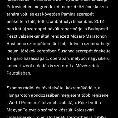
Petrovicében megrendezett nemzetközi énekkurzus
tanára volt, és ezt követően Pamina szerepét
énekelte a felújított szombathelyi Iseumban. 2012-
ben két új szereppel bővült repertoárja; a Budapesti
Fesztiválzenekar által rendezett Mozart-Maratonon
Bastienne szerepében tűnt fel, illetve a szombathelyi
Iseumi Játékok keretében Susanna szerepét énekelte
a Figaro házassága c. operában, melyből nagysikerű
koncertszerű előadás is született a Művészetek
Palotájában.
Számos rádió- és tévéfelvétel közreműködője, a
Hungaroton gondozásában megjelent több régizenei
„World Premiere” felvétel szólistája. Részt vett a
Magyar Televízió számára készült Kolozsvári
Operamesék c. operatörténeti sorozatban is (1999).