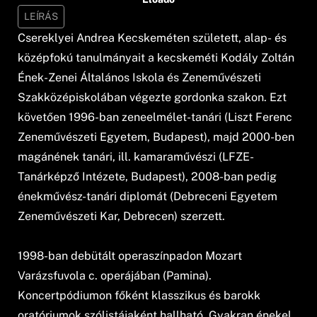
LEÍRÁS
Csereklyei Andrea Kecskeméten született, alap- és
középfokú tanulmányait a kecskeméti Kodály Zoltán
Ének-Zenei Általános Iskola és Zeneművészeti
Szakközépiskolában végezte gordonka szakon. Ezt
követően 1996-ban zeneelmélet-tanári (Liszt Ferenc
Zeneművészeti Egyetem, Budapest), majd 2000-ben
magánének tanári, ill. kamaraművészi (LFZE-
Tanárképző Intézete, Budapest), 2008-ban pedig
énekművész-tanári diplomát (Debreceni Egyetem
Zeneművészeti Kar, Debrecen) szerzett.
1998-ban debütált operaszínpadon Mozart
Varázsfuvola c. operájában (Pamina).
Koncertpódiumon főként klasszikus és barokk
oratóriumok szólistájaként hallható. Gyakran énekel