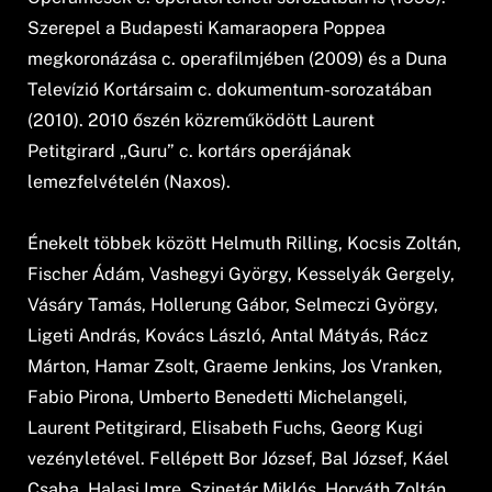
Szerepel a Budapesti Kamaraopera Poppea
megkoronázása c. operafilmjében (2009) és a Duna
Televízió Kortársaim c. dokumentum-sorozatában
(2010). 2010 őszén közreműködött Laurent
Petitgirard „Guru” c. kortárs operájának
lemezfelvételén (Naxos).
Énekelt többek között Helmuth Rilling, Kocsis Zoltán,
Fischer Ádám, Vashegyi György, Kesselyák Gergely,
Vásáry Tamás, Hollerung Gábor, Selmeczi György,
Ligeti András, Kovács László, Antal Mátyás, Rácz
Márton, Hamar Zsolt, Graeme Jenkins, Jos Vranken,
Fabio Pirona, Umberto Benedetti Michelangeli,
Laurent Petitgirard, Elisabeth Fuchs, Georg Kugi
vezényletével. Fellépett Bor József, Bal József, Káel
Csaba, Halasi Imre, Szinetár Miklós, Horváth Zoltán,