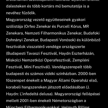
dalesteken és több kortárs mű bemutatója is a
nevéhez fűződik.
Magyarország vezető együtteseinek gyakori
szólistája (Orfeo Zenekar és Purcell Kórus, MR
Zenekara, Nemzeti Filharmonikus Zenekar, Budafoki
Dohnányi Zenekar, Budapesti Vonósok) és különböző
fesztiválok visszatérő vendége országszerte
(Budapesti Tavaszi Fesztivál, Haydn Eszterházán,
Miskolci Nemzetközi Operafesztivál, Zempléni
Fesztivál, Mini Fesztivál). Vendégszerepelt több
budapesti és számos vidéki színházban. 2000-ben
főszerepet énekelt a Magyar Állami Operaház első,
korabeli hangszereken játszott előadásában (J.
Haydn: L’infedeltá delusa). Magyarországi fellépései
mellett 2001-ben énekelt Németországban a
Müncheni Filharmonikusokkal, Helmuth Rilling