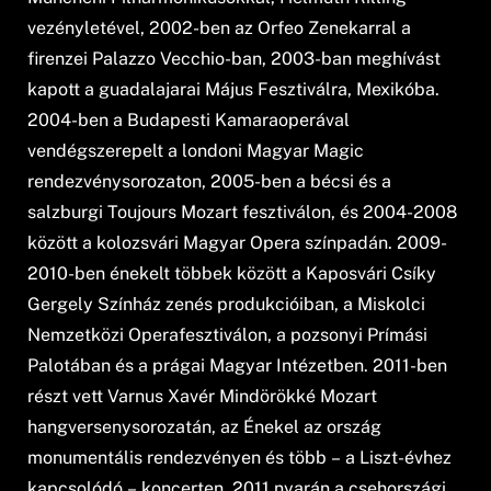
vezényletével, 2002-ben az Orfeo Zenekarral a
firenzei Palazzo Vecchio-ban, 2003-ban meghívást
kapott a guadalajarai Május Fesztiválra, Mexikóba.
2004-ben a Budapesti Kamaraoperával
vendégszerepelt a londoni Magyar Magic
rendezvénysorozaton, 2005-ben a bécsi és a
salzburgi Toujours Mozart fesztiválon, és 2004-2008
között a kolozsvári Magyar Opera színpadán. 2009-
2010-ben énekelt többek között a Kaposvári Csíky
Gergely Színház zenés produkcióiban, a Miskolci
Nemzetközi Operafesztiválon, a pozsonyi Prímási
Palotában és a prágai Magyar Intézetben. 2011-ben
részt vett Varnus Xavér Mindörökké Mozart
hangversenysorozatán, az Énekel az ország
monumentális rendezvényen és több – a Liszt-évhez
kapcsolódó – koncerten. 2011 nyarán a csehországi