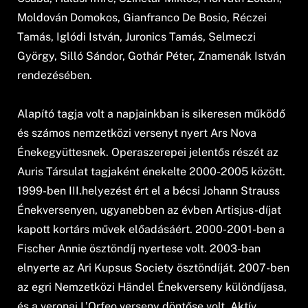
Moldován Domokos, Gianfranco De Bosio, Réczei
Tamás, Iglódi István, Juronics Tamás, Selmeczi
György, Silló Sándor, Gothár Péter, Znamenák István
rendezésében.
Alapító tagja volt a napjainkban is sikeresen működő
és számos nemzetközi versenyt nyert Ars Nova
Énekegyüttesnek. Operaszerepei jelentős részét az
Auris Társulat tagjaként énekelte 2000-2005 között.
1999-ben III.helyezést ért el a bécsi Johann Strauss
Énekversenyen, ugyanebben az évben Artisjus-díjat
kapott kortárs művek előadásáért. 2000-2001-ben a
Fischer Annie ösztöndíj nyertese volt. 2003-ban
elnyerte az Ari Kupsus Society ösztöndíját. 2007-ben
az egri Nemzetközi Händel Énekverseny különdíjasa,
és a veronai L’Orfeo verseny döntőse volt. Aktív