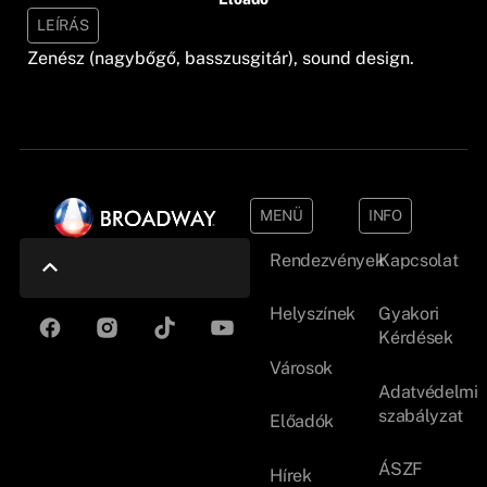
LEÍRÁS
Zenész (nagybőgő, basszusgitár), sound design.
MENÜ
INFO
Rendezvények
Kapcsolat
Helyszínek
Gyakori
Kérdések
Városok
Adatvédelmi
szabályzat
Előadók
ÁSZF
Hírek