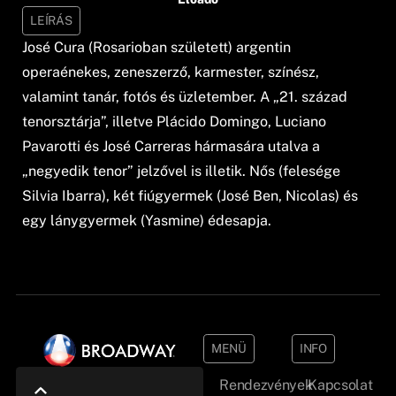
LEÍRÁS
José Cura (Rosarioban született) argentin
operaénekes, zeneszerző, karmester, színész,
valamint tanár, fotós és üzletember. A „21. század
tenorsztárja”, illetve Plácido Domingo, Luciano
Pavarotti és José Carreras hármasára utalva a
„negyedik tenor” jelzővel is illetik. Nős (felesége
Silvia Ibarra), két fiúgyermek (José Ben, Nicolas) és
egy lánygyermek (Yasmine) édesapja.
MENÜ
INFO
Rendezvények
Kapcsolat