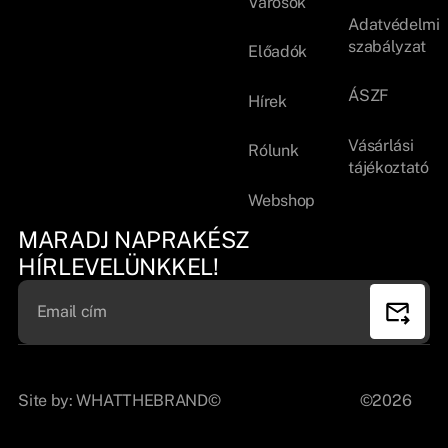
Városok
Adatvédelmi
szabályzat
Előadók
ÁSZF
Hírek
Vásárlási
Rólunk
tájékoztató
Webshop
MARADJ NAPRAKÉSZ
HÍRLEVELÜNKKEL!
Site by:
WHATTHEBRAND©
©2026