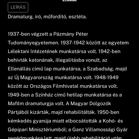
LEÍRÁS
Dramaturg, író, műfordító, esztéta.
1937-ben végzett a Pázmány Péter
Tudományegyetemen. 1937-1942 között az egyetem
Lélektani Intézetének munkatársa volt. 1942-ben
behívták katonának, illegalitásba vonult, az
Ellenállás című lap munkatársa, a Szabadság, majd
az Új Magyarország munkatársa volt. 1948-1949
között az Országos Filmhivatal munkatársa volt.
1949-ben a Színház című hetilap munkatársa és a
Mafilm dramaturgja volt. A Magyar Dolgozók
Pártjából kizárták, majd rehabilitálták. 1950-ben
kémkedés gyanúja miatt elbocsátották a Kohó- és
Gépipari Minisztériumból; a Ganz Villamossági Gyár
segédmunkása lett, majd újabb rehabilitáció után