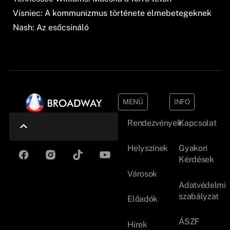
Visniec: A kommunizmus története elmebetegeknek
Nash: Az esőcsináló
MENÜ
INFO
Rendezvények
Kapcsolat
Helyszínek
Gyakori
Kérdések
Városok
Adatvédelmi
szabályzat
Előadók
ÁSZF
Hírek