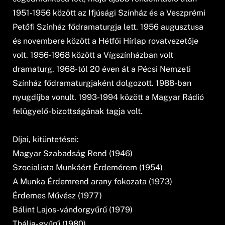
1951-1956 között az Ifjúsági Színház és a Veszprémi
Petőfi Színház fődramaturgja lett. 1956 augusztusa
és novembere között a Hétfői Hírlap rovatvezetője
volt. 1956-1968 között a Vígszínházban volt
dramaturg. 1968-tól 20 éven át a Pécsi Nemzeti
Színház fődramaturgjaként dolgozott. 1988-ban
nyugdíjba vonult. 1993-1994 között a Magyar Rádió
felügyelő-bizottságának tagja volt.
Díjai, kitüntetései:
Magyar Szabadság Rend (1946)
Szocialista Munkáért Érdemérem (1954)
A Munka Érdemrend arany fokozata (1973)
Érdemes Művész (1977)
Bálint Lajos-vándorgyűrű (1979)
Thália-gyűrű (1980)