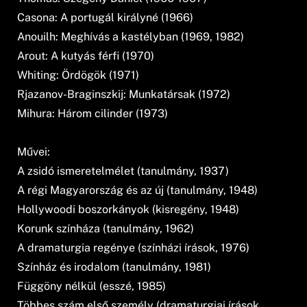
Casona: A portugál királyné (1966)
Anouilh: Meghívás a kastélyban (1969, 1982)
Arout: A kutyás férfi (1970)
Whiting: Ördögök (1971)
Rjazanov-Braginszkij: Munkatársak (1972)
Mihura: Három cilinder (1973)
Művei:
A zsidó ismeretelmélet (tanulmány, 1937)
A régi Magyarország és az új (tanulmány, 1948)
Hollywoodi boszorkányok (kisregény, 1948)
Korunk színháza (tanulmány, 1962)
A dramaturgia regénye (színházi írások, 1976)
Színház és irodalom (tanulmány, 1981)
Függöny nélkül (esszé, 1985)
Többes szám első személy (dramaturgiai írások,