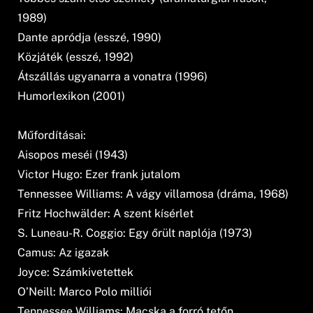
1989)
Dante apródja (esszé, 1990)
Közjáték (esszé, 1992)
Átszállás ugyanarra a vonatra (1996)
Humorlexikon (2001)
Műfordításai:
Aisopos meséi (1943)
Victor Hugo: Ezer frank jutalom
Tennessee Williams: A vágy villamosa (dráma, 1968)
Fritz Hochwälder: A szent kísérlet
S. Luneau-R. Coggio: Egy őrült naplója (1973)
Camus: Az igazak
Joyce: Számkivetettek
O’Neill: Marco Polo milliói
Tennessee Williams: Macska a forró tetőn