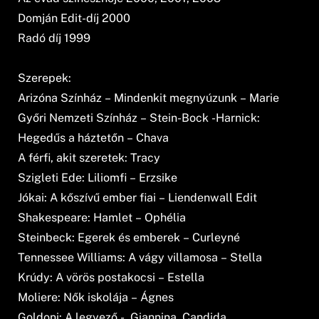
Domján Edit-díj 2000
Radó díj 1999
Szerepek:
Arizóna Színház – Mindenkit megnyúzunk – Marie
Győri Nemzeti Színház – Stein-Bock -Harnick:
Hegedűs a háztetőn – Chava
A férfi, akit szeretek: Tracy
Szigleti Ede: Liliomfi – Erzsike
Jókai: A kőszívű ember fiai – Liendenwall Edit
Shakespeare: Hamlet – Ophélia
Steinbeck: Egerek és emberek – Curleyné
Tennessee Williams: A vágy villamosa – Stella
Krúdy: A vörös postakocsi – Estella
Moliere: Nők iskolája – Ágnes
Goldoni: A legyező -, Giannina, Candida