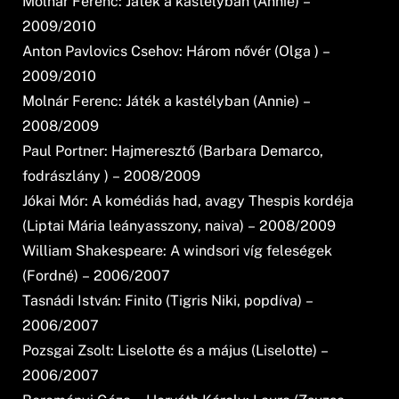
Molnár Ferenc: Játék a kastélyban (Annie) –
2009/2010
Anton Pavlovics Csehov: Három nővér (Olga ) –
2009/2010
Molnár Ferenc: Játék a kastélyban (Annie) –
2008/2009
Paul Portner: Hajmeresztő (Barbara Demarco,
fodrászlány ) – 2008/2009
Jókai Mór: A komédiás had, avagy Thespis kordéja
(Liptai Mária leányasszony, naiva) – 2008/2009
William Shakespeare: A windsori víg feleségek
(Fordné) – 2006/2007
Tasnádi István: Finito (Tigris Niki, popdíva) –
2006/2007
Pozsgai Zsolt: Liselotte és a május (Liselotte) –
2006/2007