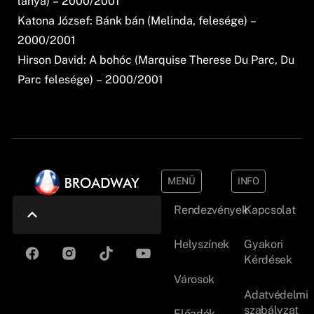
lánya) – 2000/2001
Katona József: Bánk bán (Melinda, felesége) –
2000/2001
Hirson David: A bohóc (Marquise Therese Du Parc, Du
Parc felesége) – 2000/2001
MENÜ
INFO
Rendezvények
Kapcsolat
Helyszínek
Gyakori
Kérdések
Városok
Adatvédelmi
szabályzat
Előadók