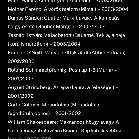
Peter Hacks: Amphitryon (Alcmene) – 2003/2004
Molnár Ferenc: A vörös malom (Mima ) – 2003/2004
Dumas Sándor: Gautier Margit avagy A kaméliás
hölgy esete (Gautier Margit ) – 2003/2004
Tasnádi István: Malacbefőtt (Bauerné, Tekla, a neje
(kora ismeretlen)) – 2003/2004
Eugene O’Neill: Vágy a szílfák alatt (Abbie Putnam) –
2002/2003
Roland Schimmelpfennig: Push up 1-3 (Maria) –
2001/2002
August Strindberg: Az apa (Laura, a felesége ) –
2001/2002
Carlo Goldoni: Mirandolina (Mirandolina,
fogadótulajdonos) – 2001/2002
William Shakespeare: Makrancos hölgy avagy A
hárpia megzabolázása (Bianca, Baptista kisebbik