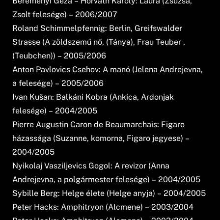
Bereményi Géza – Horváth Károly: Laura (Zsuzsa,
Zsolt felesége) – 2006/2007
Roland Schimmelpfennig: Berlin, Greifswalder
Strasse (A zöldszemű nő, (Tánya), Frau Teuber ,
(Teubchen)) – 2005/2006
Anton Pavlovics Csehov: A manó (Jelena Andrejevna,
a felesége) – 2005/2006
Ivan Kušan: Balkáni Kobra (Ankica, Ardonjak
felesége) – 2004/2005
Pierre Augustin Caron de Beaumarchais: Figaro
házassága (Suzanne, komorna, Figaro jegyese) –
2004/2005
Nyikolaj Vasziljevics Gogol: A revizor (Anna
Andrejevna, a polgármester felesége) – 2004/2005
Sybille Berg: Helge élete (Helge anyja) – 2004/2005
Peter Hacks: Amphitryon (Alcmene) – 2003/2004