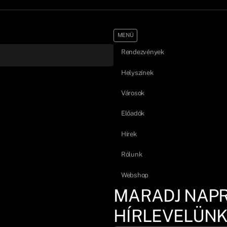
MENÜ
Rendezvények
Helyszínek
Városok
Előadók
Hírek
Rólunk
Webshop
MARADJ NAP
HÍRLEVELÜNK