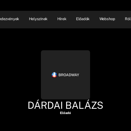
ndezvények
Helyszínek
Hírek
Előadók
Webshop
Ról
NHÁZ
ELŐADÓI EST
SHOW
DÁRDAI BALÁZS
Előadó