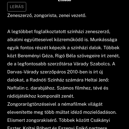
LEÍRÁS
Zeneszerző, zongorista, zenei vezető.
A legtöbbet foglalkoztatott színházi zeneszerző,
alkalmi együtteseivel közreműködő is. Munkássága
egyik fontos részét képezik a színházi dalok. Többek
közt Bereményi Géza, Rigó Béla szövegeire írt zenét,
de a legfontosabb szerzőtársa Várady Szabolcs. A
Darvas-Várady szerzőpáros 2010-ben is írt új
dalokat, a Radnóti Színház számára Heltai Jenő:
Naftalin c. darabjához. Számos filmhez, tévé és
rádiójátékhoz komponált zenét.
Zongorarögtönzéseivel a némafilmek világát
elevenítette meg több múltat idéző mozielőadáson.
Elismert zongorakísérő. Többek között Csákányi
Eszter, Koltai Róbert és Eszenyi Enikő partnere.