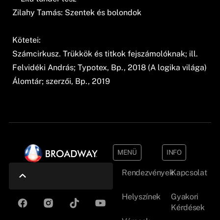
Zilahy Tamás: Szentek és bolondok
Kötetei:
Számcirkusz. Trükkök és titkok fejszámolóknak; ill.
Felvidéki András; Typotex, Bp., 2018 (A logika világa)
Álomtár; szerzői, Bp., 2019
MENÜ
INFO
Rendezvények
Kapcsolat
Helyszínek
Gyakori
Kérdések