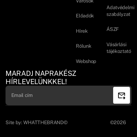
Városok
Adatvédelmi
szabályzat
Előadók
ÁSZF
Hírek
Vásárlási
Rólunk
tájékoztató
Webshop
MARADJ NAPRAKÉSZ
HÍRLEVELÜNKKEL!
Site by:
WHATTHEBRAND©
©2026