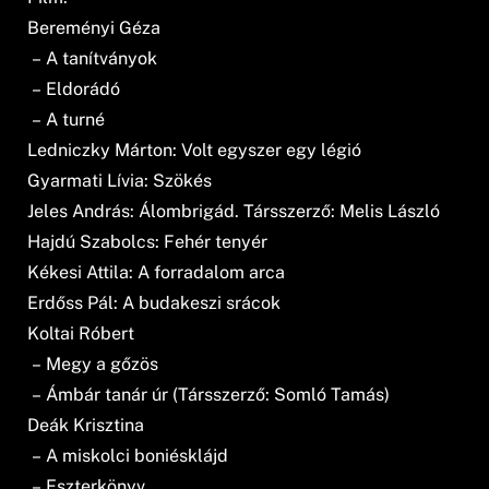
Bereményi Géza
– A tanítványok
– Eldorádó
– A turné
Ledniczky Márton: Volt egyszer egy légió
Gyarmati Lívia: Szökés
Jeles András: Álombrigád. Társszerző: Melis László
Hajdú Szabolcs: Fehér tenyér
Kékesi Attila: A forradalom arca
Erdőss Pál: A budakeszi srácok
Koltai Róbert
– Megy a gőzös
– Ámbár tanár úr (Társszerző: Somló Tamás)
Deák Krisztina
– A miskolci boniésklájd
– Eszterkönyv