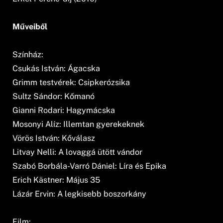
Műveiből
Színház:
Csukás István: Ágacska
Grimm testvérek: Csipkerózsika
Sultz Sándor: Kőmanó
Gianni Rodari: Hagymácska
Mosonyi Alíz: Illemtan gyerekeknek
Vörös István: Kőválasz
Litvay Nelli: A lovaggá ütött vándor
Szabó Borbála-Varró Dániel: Líra és Epika
Erich Kästner: Május 35
Lázár Ervin: A legkisebb boszorkány
Film: