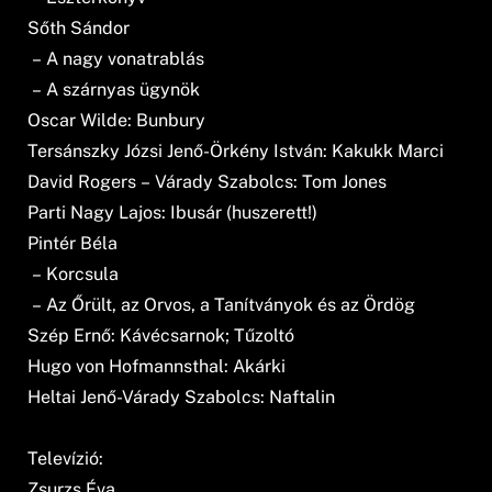
Sőth Sándor
– A nagy vonatrablás
– A szárnyas ügynök
Oscar Wilde: Bunbury
Tersánszky Józsi Jenő-Örkény István: Kakukk Marci
David Rogers – Várady Szabolcs: Tom Jones
Parti Nagy Lajos: Ibusár (huszerett!)
Pintér Béla
– Korcsula
– Az Őrült, az Orvos, a Tanítványok és az Ördög
Szép Ernő: Kávécsarnok; Tűzoltó
Hugo von Hofmannsthal: Akárki
Heltai Jenő-Várady Szabolcs: Naftalin
Televízió:
Zsurzs Éva