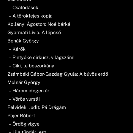
– Csalódások
– A törökfejes kopja
Kollányi Ágoston: Noé bárkái
Gyarmati Lívia: A lépcső
Bohák György
– Kérők
– Pintyőke cirkusz, világszám!
– Ciki, te boszorkány
Zsámbéki Gábor-Gazdag Gyula: A bűvös erdő
Molnár György
– Három idegen úr
– Vörös vurstli
Felvidéki Judit: Pá Drágám
Pajer Róbert
– Ördög vigye
– Lila tündér lesz