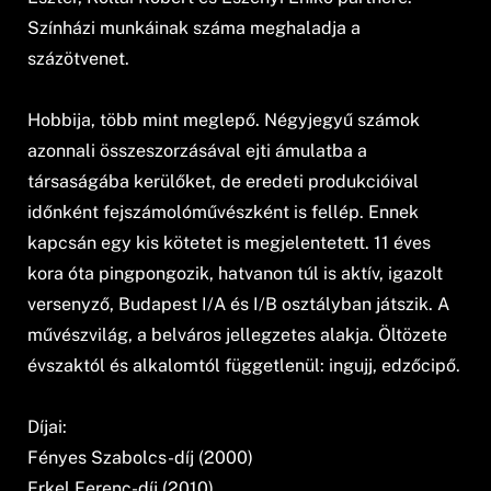
Színházi munkáinak száma meghaladja a
százötvenet.
Hobbija, több mint meglepő. Négyjegyű számok
azonnali összeszorzásával ejti ámulatba a
társaságába kerülőket, de eredeti produkcióival
időnként fejszámolóművészként is fellép. Ennek
kapcsán egy kis kötetet is megjelentetett. 11 éves
kora óta pingpongozik, hatvanon túl is aktív, igazolt
versenyző, Budapest I/A és I/B osztályban játszik. A
művészvilág, a belváros jellegzetes alakja. Öltözete
évszaktól és alkalomtól függetlenül: ingujj, edzőcipő.
Díjai:
Fényes Szabolcs-díj (2000)
Erkel Ferenc-díj (2010)