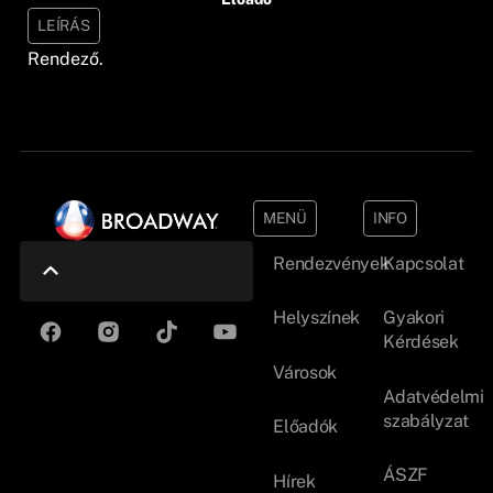
LEÍRÁS
Rendező.
MENÜ
INFO
Rendezvények
Kapcsolat
Helyszínek
Gyakori
Kérdések
Városok
Adatvédelmi
szabályzat
Előadók
ÁSZF
Hírek