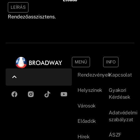
LEÍRÁS
Rendezőasszisztens.
MENÜ
INFO
Rendezvények
Kapcsolat
Helyszínek
Gyakori
Kérdések
Városok
Adatvédelmi
szabályzat
Előadók
ÁSZF
Hírek