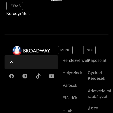
LEÍRÁS
Koreográfus.
MENÜ
INFO
Rendezvények
Kapcsolat
Helyszínek
Gyakori
Kérdések
Városok
Adatvédelmi
szabályzat
Előadók
ÁSZF
Hírek