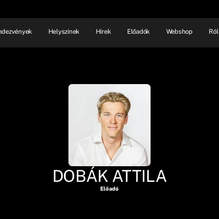
ndezvények
Helyszínek
Hírek
Előadók
Webshop
Ról
NHÁZ
ELŐADÓI EST
SHOW
DOBÁK ATTILA
Előadó