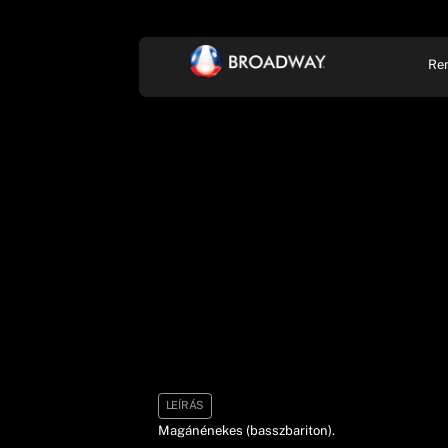
Re
KONCERT, ZENE
SZÍ
LEÍRÁS
Magánénekes (basszbariton).