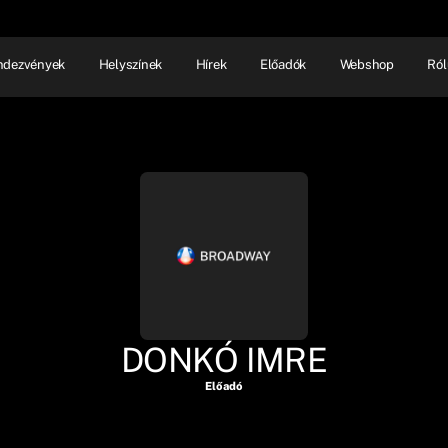
ndezvények
Helyszínek
Hírek
Előadók
Webshop
Ról
NHÁZ
ELŐADÓI EST
SHOW
DONKÓ IMRE
Előadó