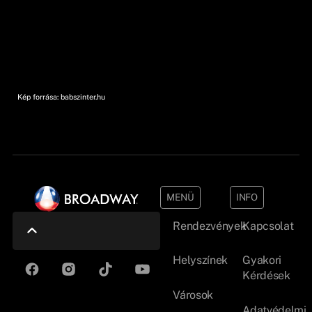
Kép forrása: babszinter.hu
MENÜ
INFO
Rendezvények
Kapcsolat
Helyszínek
Gyakori
Kérdések
Városok
Adatvédelmi