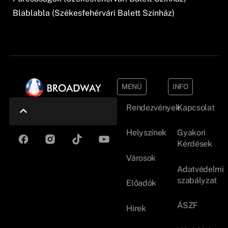
Blablabla (Székesfehérvári Balett Színház)
MENÜ
INFO
Rendezvények
Kapcsolat
Helyszínek
Gyakori
Kérdések
Városok
Adatvédelmi
szabályzat
Előadók
ÁSZF
Hírek