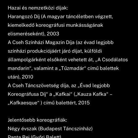
Hazai és nemzetközi díjak:
Harangozó Díj (A magyar táncéletben végzett,
kiemelkedő koreográfusi munkásságának
elismeréseként), 2003
A Cseh Színházi Magazin Díja (az évad legjobb
színházi produkciójáért járó díjat, külföldi
állampolgárként elsőként vehetett át, „A Csodálatos
mandarin“, valamint a „Tűzmadár“ című balettek
után), 2010
A Cseh Táncszövetség díja, az „Évad legjobb
Koreográfusa Díj“ a „Kafkai“ („Kauza Kafka“ –
„Kafkaesque“ ) című balettért, 2015
Jelentősebb koreográfiák:
Négy évszak (Budapest Táncszínház)
Panta Rei (Győri Balett)