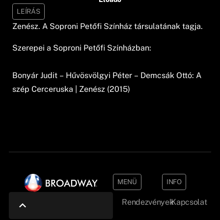
LEÍRÁS
Zenész. A Soproni Petőfi Színház társulatának tagja.
Szerepei a Soproni Petőfi Színházban:
Bonyár Judit – Hűvösvölgyi Péter – Demcsák Ottó: A
szép Cerceruska | Zenész (2015)
MENÜ
INFO
Rendezvények
Kapcsolat