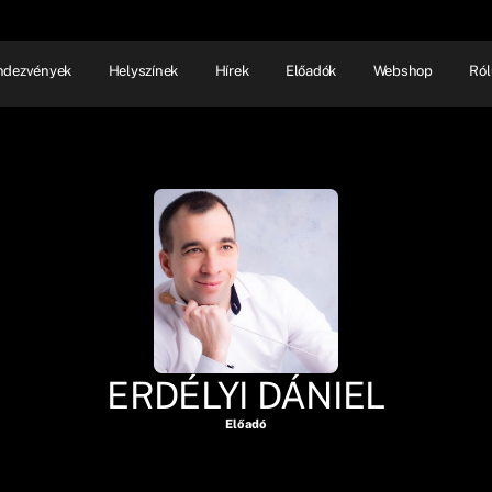
ndezvények
Helyszínek
Hírek
Előadók
Webshop
Ról
NHÁZ
ELŐADÓI EST
SHOW
ERDÉLYI DÁNIEL
Előadó