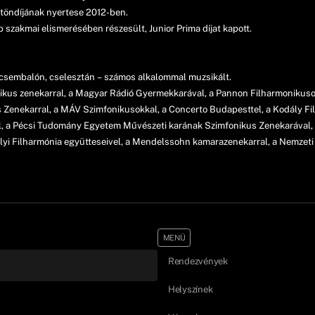
ztöndíjának nyertese 2012-ben.
szakmai elismerésében részesült, Junior Prima díjat kapott.
 csembalón, cselesztán – számos alkalommal muzsikált.
kus zenekarral, a Magyar Rádió Gyermekkarával, a Pannon Filharmonikusok
s Zenekarral, a MÁV Szimfonikusokkal, a Concerto Budapesttel, a Kodály F
l, a Pécsi Tudomány Egyetem Művészeti karának Szimfonikus Zenekarával, 
yi Filharmónia együtteseivel, a Mendelssohn kamarazenekarral, a Nemzeti
MENÜ
Rendezvények
Helyszínek