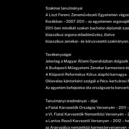
Szakmai tanulmányai
A Liszt Ferenc Zeneművészeti Egyetemen végzett
Korábban – 2007-2011 – az egyetemen orgonajáték
2011-ben mindkét szakon bachelor-diplomát szer
klasszikus orgona előadóművész, illetve
klasszikus zenekar– és kórusvezető szakirányon.
Tevékenységei
Jelenleg a Magyar Állami Operaházban dolgozik 
A Budapesti Műegyetemi Zenekar karmestere és 
A Központi Református Kórus alapító karnagya.
Okleveles kántorként szolgál a Pécs-kertvárosi
Az egyetem befejezése óta országszerte koncerte
Tanulmányi eredményei – díjai
a Fiatal Karvezetők Országos Versenyén – 2011 –
a VI. Fiatal Karvezetők Nemzetközi Versenyén – 2
a Lantos Rezső Karvezető Versenyen – 2012 – he
az Aranypálca nemzetközi karmesterversenyen – 