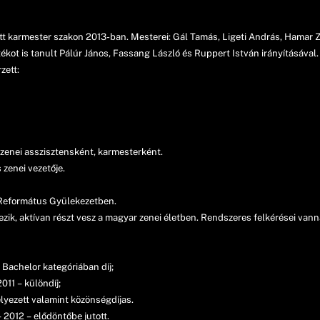
 karmester szakon 2013-ban. Mesterei: Gál Tamás, Ligeti András, Hamar Zs
ot is tanult Pálúr János, Fassang László és Ruppert István irányításával.
zett:
zenei asszisztensként, karmesterként.
zenei vezetője.
 Református Gyülekezetben.
zik, aktívan részt vesz a magyar zenei életben. Rendszeres felkérései vanna
 Bachelor kategóriában díj;
011 – különdíj;
lyezett valamint közönségdíjas.
2012 – elődöntőbe jutott.